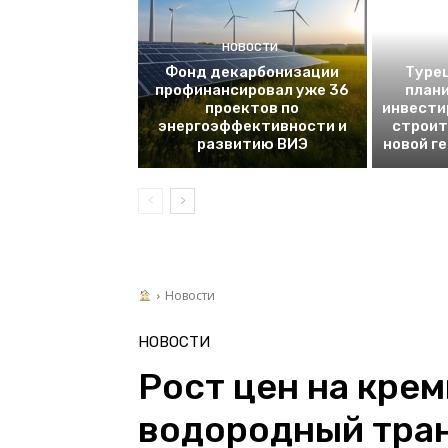
НОВОСТИ
Фонд декарбонизации
Турец
профинансировал уже 36
плани
проектов по
инвести
энергоэффективности и
строит
развитию ВИЭ
новой г