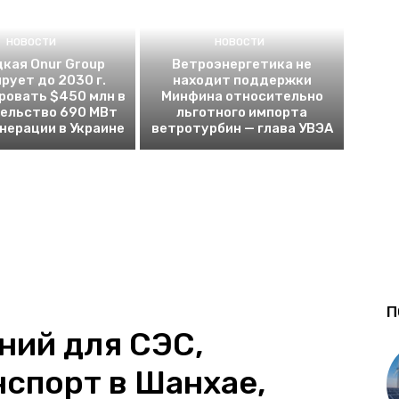
НОВОСТИ
НОВОСТИ
кая Onur Group
Ветроэнергетика не
рует до 2030 г.
находит поддержки
ровать $450 млн в
Минфина относительно
ельство 690 МВт
льготного импорта
енерации в Украине
ветротурбин — глава УВЭА