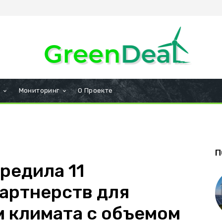
и
Мониторинг
О Проекте
П
редила 11
артнерств для
 климата с объемом