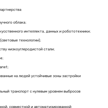
партнерства:
учного облака;
кусственного интеллекта, данных и робототехники;
(световые технологии);
ству низкоуглеродистой стали;
e;
anet;
ованные на людей устойчивые зоны застройки
льный транспорт с нулевым уровнем выбросов
нной, совместной и автоматизированной