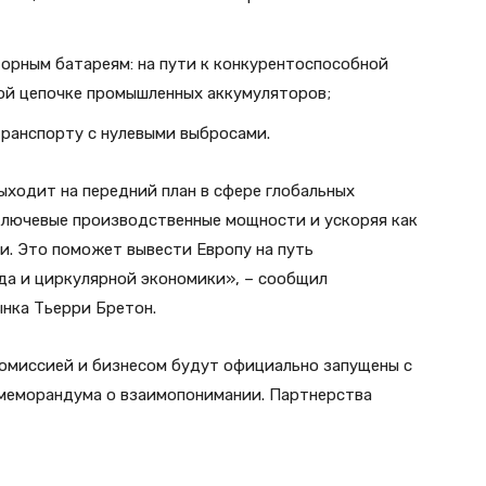
орным батареям: на пути к конкурентоспособной
й цепочке промышленных аккумуляторов;
транспорту с нулевыми выбросами.
ыходит на передний план в сфере глобальных
ключевые производственные мощности и ускоряя как
и. Это поможет вывести Европу на путь
да и циркулярной экономики», – сообщил
ынка Тьерри Бретон.
омиссией и бизнесом будут официально запущены с
меморандума о взаимопонимании. Партнерства