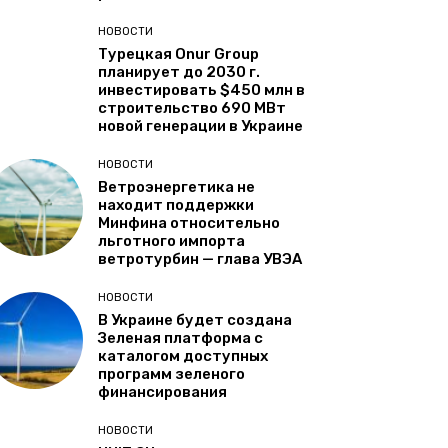
НОВОСТИ
Турецкая Onur Group
планирует до 2030 г.
инвестировать $450 млн в
строительство 690 МВт
новой генерации в Украине
НОВОСТИ
Ветроэнергетика не
находит поддержки
Минфина относительно
льготного импорта
ветротурбин — глава УВЭА
НОВОСТИ
В Украине будет создана
Зеленая платформа с
каталогом доступных
программ зеленого
финансирования
НОВОСТИ