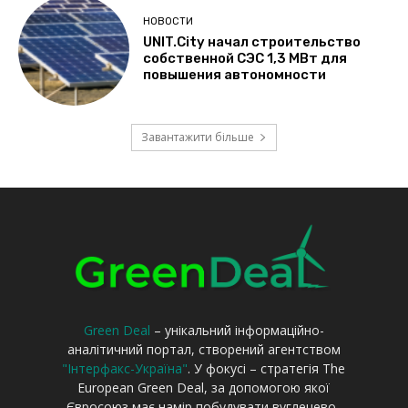
Green Deal
– унікальний інформаційно-
аналітичний портал, створений агентством
"Інтерфакс-Україна"
. У фокусі – стратегія The
European Green Deal, за допомогою якої
Євросоюз має намір побудувати вуглецево-