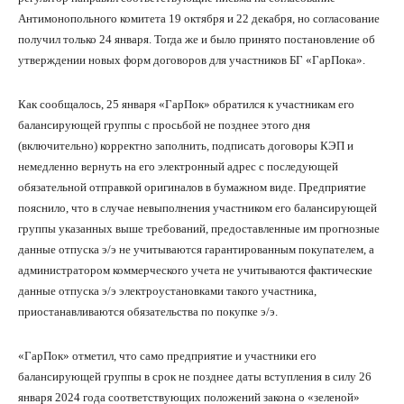
Антимонопольного комитета 19 октября и 22 декабря, но согласование
получил только 24 января. Тогда же и было принято постановление об
утверждении новых форм договоров для участников БГ «ГарПока».
Как сообщалось, 25 января «ГарПок» обратился к участникам его
балансирующей группы с просьбой не позднее этого дня
(включительно) корректно заполнить, подписать договоры КЭП и
немедленно вернуть на его электронный адрес с последующей
обязательной отправкой оригиналов в бумажном виде. Предприятие
пояснило, что в случае невыполнения участником его балансирующей
группы указанных выше требований, предоставленные им прогнозные
данные отпуска э/э не учитываются гарантированным покупателем, а
администратором коммерческого учета не учитываются фактические
данные отпуска э/э электроустановками такого участника,
приостанавливаются обязательства по покупке э/э.
«ГарПок» отметил, что само предприятие и участники его
балансирующей группы в срок не позднее даты вступления в силу 26
января 2024 года соответствующих положений закона о «зеленой»