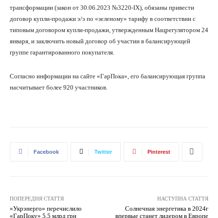
трансформации (закон от 30.06.2023 №3220-IX), обязаны привести
договор купли-продажи э/э по «зеленому» тарифу в соответствии с
типовым договором купли-продажи, утвержденным Нацрегулятором 24
января, и заключить новый договор об участии в балансирующей
группе гарантированного покупателя.
Согласно информации на сайте «ГарПока», его балансирующая группа
насчитывает более 920 участников.
Facebook
Twitter
Pinterest
ПОПЕРЕДНЯ СТАТТЯ
НАСТУПНА СТАТТЯ
«Укрэнерго» перечислило
Солнечная энергетика в 2024г
«ГарПоку» 5,5 млрд грн
впервые станет лидером в Европе