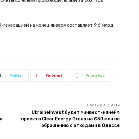
асчеты со всеми производителями за 2021 год
Э-генерацией на конец января составляет 9,6 млрд
Twitter
Pinterest
WhatsApp
НАСТУПНА СТАТТЯ
UkraineInvest будет «инвест-няней»
а
проекта Clear Energy Group на €30 млн по
обращению с отходами в Одессе