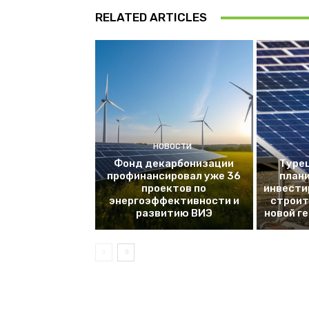
RELATED ARTICLES
НОВОСТИ
Фонд декарбонизации
Турец
профинансировал уже 36
плани
проектов по
инвести
энергоэффективности и
строит
развитию ВИЭ
новой г