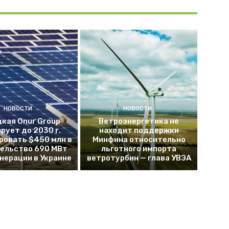
НОВОСТИ
НОВОСТИ
кая Onur Group
Ветроэнергетика не
рует до 2030 г.
находит поддержки
ровать $450 млн в
Минфина относительно
ельство 690 МВт
льготного импорта
енерации в Украине
ветротурбин — глава УВЭА