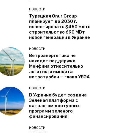
НОВОСТИ
Турецкая Onur Group
планирует до 2030 г.
инвестировать $450 млн в
строительство 690 МВт
новой генерации в Украине
НОВОСТИ
Ветроэнергетика не
находит поддержки
Минфина относительно
льготного импорта
ветротурбин — глава УВЭА
НОВОСТИ
В Украине будет создана
Зеленая платформа с
каталогом доступных
программ зеленого
финансирования
НОВОСТИ