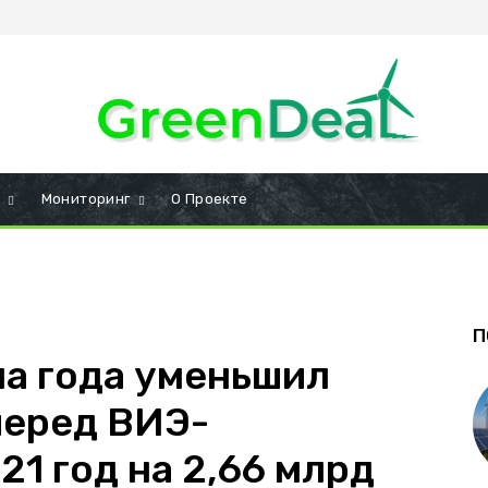
и
Мониторинг
О Проекте
П
ла года уменьшил
перед ВИЭ-
21 год на 2,66 млрд