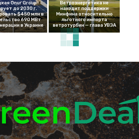
кая Onur Group
Ветроэнергетика не
рует до 2030 г.
находит поддержки
ровать $450 млн в
Минфина относительно
ельство 690 МВт
льготного импорта
енерации в Украине
ветротурбин — глава УВЭА