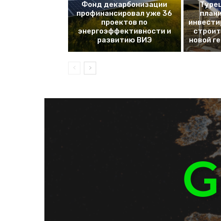
Фонд декарбонизации
Турец
профинансировал уже 36
плани
проектов по
инвести
энергоэффективности и
строит
развитию ВИЭ
новой г