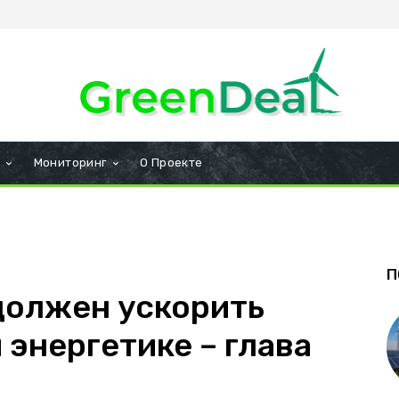
и
Мониторинг
О Проекте
П
должен ускорить
 энергетике – глава