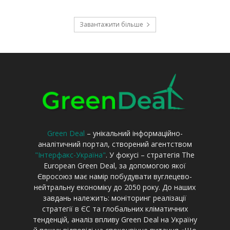
Green Deal
– унікальний інформаційно-
аналітичний портал, створений агентством
"Інтерфакс-Україна"
. У фокусі – стратегія The
European Green Deal, за допомогою якої
Євросоюз має намір побудувати вуглецево-
нейтральну економіку до 2050 року. До наших
завдань належить: моніторинг реалізації
стратегії в ЄС та глобальних кліматичних
тенденцій, аналіз впливу Green Deal на Україну