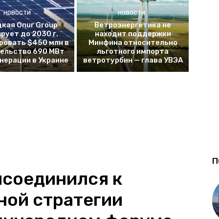
НОВОСТИ
НОВОСТИ
кая Onur Group
Ветроэнергетика не
рует до 2030 г.
находит поддержки
ровать $450 млн в
Минфина относительно
ельство 690 МВт
льготного импорта
енерации в Украине
ветротурбин — глава УВЭА