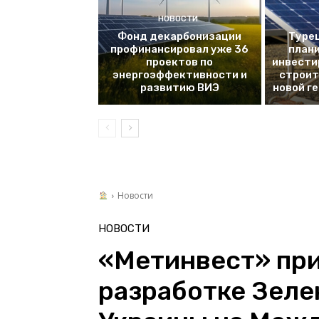
НОВОСТИ
Фонд декарбонизации
Турец
профинансировал уже 36
плани
проектов по
инвести
энергоэффективности и
строит
развитию ВИЭ
новой г