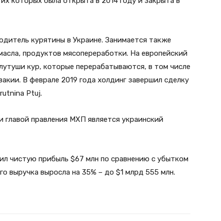
 их которых была открыта в 2014 году и закрыта в
дитель курятины в Украине. Занимается также
масла, продуктов мясопереработки. На европейский
утуши кур, которые перерабатываются, в том числе
вакии. В феврале 2019 года холдинг завершил сделку
tnina Ptuj.
 главой правления МХП является украинский
чил чистую прибыль $67 млн по сравнению с убытком
го выручка выросла на 35% – до $1 млрд 555 млн.