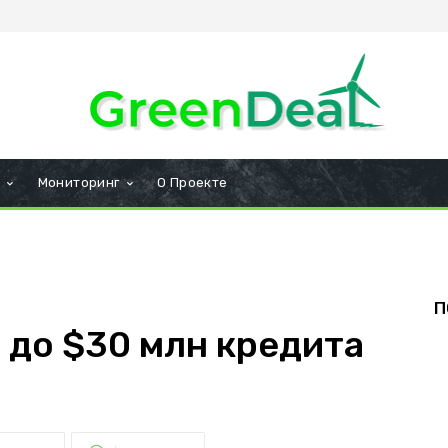
и
Мониторинг
О Проекте
П
 до $30 млн кредита