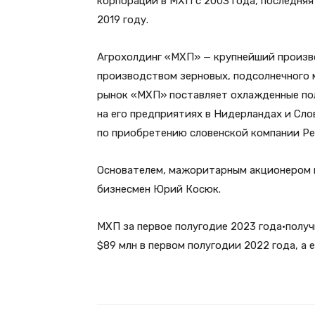
корпорации в МХП с 2003 года, последняя
2019 году.
Агрохолдинг «МХП» — крупнейший произво
производством зерновых, подсолнечного 
рынок «МХП» поставляет охлажденные пол
на его предприятиях в Нидерландах и Сло
по приобретению словенской компании Peru
Основателем, мажоритарным акционером и
бизнесмен Юрий Косюк.
МХП за первое полугодие 2023 года·полу
$89 млн в первом полугодии 2022 года, а е