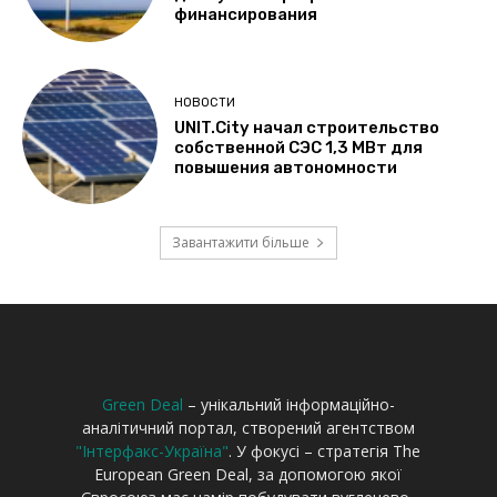
Green Deal
– унікальний інформаційно-
аналітичний портал, створений агентством
"Інтерфакс-Україна"
. У фокусі – стратегія The
European Green Deal, за допомогою якої