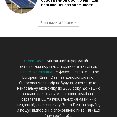
Green Deal
– унікальний інформаційно-
аналітичний портал, створений агентством
"Інтерфакс-Україна"
. У фокусі – стратегія The
European Green Deal, за допомогою якої
Євросоюз має намір побудувати вуглецево-
нейтральну економіку до 2050 року. До наших
завдань належить: моніторинг реалізації
стратегії в ЄС та глобальних кліматичних
тенденцій, аналіз впливу Green Deal на Україну
й пошук відповіді на споконвічне питання «Що
(нам) робити?».