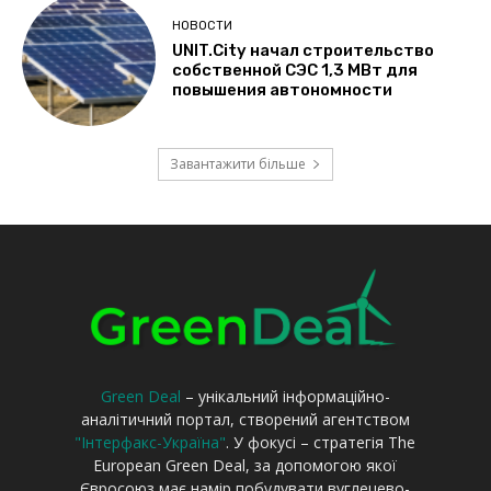
Green Deal
– унікальний інформаційно-
аналітичний портал, створений агентством
"Інтерфакс-Україна"
. У фокусі – стратегія The
European Green Deal, за допомогою якої
Євросоюз має намір побудувати вуглецево-