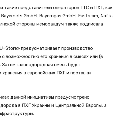
и такие представители операторов ГТС и ПХГ, как
, Bayernets GmbH, Bayerngas GmbH, Eustream, Nafta,
раинской стороны меморандум также подписала
EU+Store» предусматривает производство
 с возможностью его хранения в смесях или (в
. Затем газоводородная смесь будет
 хранения в европейских ПХГ и поставки
амках данной инициативы предусмотрено
дорода в ПХГ Украины и Центральной Европы, а
нфраструктуры.