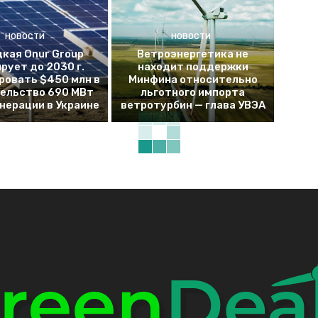
НОВОСТИ
НОВОСТИ
кая Onur Group
Ветроэнергетика не
рует до 2030 г.
находит поддержки
ровать $450 млн в
Минфина относительно
ельство 690 МВт
льготного импорта
енерации в Украине
ветротурбин — глава УВЭА