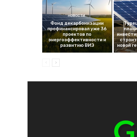
НОВОСТИ
Фонд декарбонизации
Турец
профинансировал уже 36
плани
проектов по
инвести
энергоэффективности и
строит
развитию ВИЭ
новой г