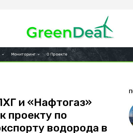
и
Мониторинг
О Проекте
П
ПХГ и «Нафтогаз»
к проекту по
экспорту водорода в