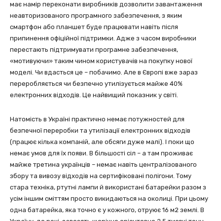
має намір переконати виробників дозволити завантаження
неавторизованого програмного забезпечення, з яким
смартфон або планшет буде працювати навіть після
припинення офіційної підтримки. Адже з часом виробники
перестають підтримувати програмне забезпечення,
«мотивуючи» таким чином користувачів на покупку нової
моделі. Чи вдасться це – побачимо. Але в Європі вже зараз
переробляється чи безпечно утилізується майже 40%
електронних відходів. Це найвищий показник у світі.
Натомість в Україні практично немає потужностей для
безпечної переробки та утилізації електронних відходів
(працює кілька компаній, але обсяги дуже малі). І поки що
немає умов для їх появи. В більшості сіл – а там проживає
майже третина українців – немає навіть централізованого
збору та вивозу відходів на сертифіковані полігони. Тому
стара техніка, ртутні лампи й використані батарейки разом з
усім іншим сміттям просто викидаються на околиці. При цьому
одна батарейка, яка точно є у кожного, отруює 16 м2 землі. В