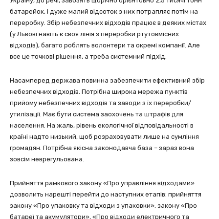
Україну, до речі, завозять щорічно орієнтовно 2,5 тисячі тонн
батарейок, і дуже малий відсоток з них потрапляє потім на
переробку. Збір небезпечних відходів працює в деяких містах
(у Львові навіть є своя лінія з переробки ртутовмісних
відходів), багато роблять волонтери та окремі компанії. Але
все це точкові рішення, а треба системний підхід.
Насамперед держава повинна забезпечити ефективний збір
небезпечних відходів. Потрібна широка мережа пунктів
прийому небезпечних відходів та заводи з їх переробки/
утилізації. Має бути система заохочень та штрафів для
населення. На жаль, рівень екологічної відповідальності в
країні надто низький, щоб розраховувати лише на сумління
громадян. Потрібна якісна законодавча база – зараз вона
зовсім неврегульована.
Прийняття рамкового закону «Про управління відходами»
дозволить нарешті перейти до наступних етапів: прийняття
закону «Про упаковку та відходи з упаковки», закону «Про
батареї та акумулятори», «Про відходи електричного та