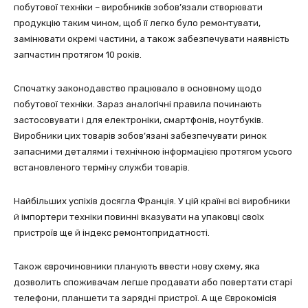
побутової техніки – виробників зобов’язали створювати
продукцію таким чином, щоб її легко було ремонтувати,
замінювати окремі частини, а також забезпечувати наявність
запчастин протягом 10 років.
Спочатку законодавство працювало в основному щодо
побутової техніки. Зараз аналогічні правила починають
застосовувати і для електроніки, смартфонів, ноутбуків.
Виробники цих товарів зобов’язані забезпечувати ринок
запасними деталями і технічною інформацією протягом усього
встановленого терміну служби товарів.
Найбільших успіхів досягла Франція. У цій країні всі виробники
й імпортери техніки повинні вказувати на упаковці своїх
пристроїв ще й індекс ремонтопридатності.
Також єврочиновники планують ввести нову схему, яка
дозволить споживачам легше продавати або повертати старі
телефони, планшети та зарядні пристрої. А ще Єврокомісія