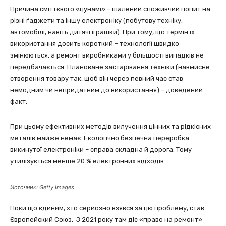
Причина сміттєвого «цунамі» – шалений споживчий попит на
різні ґаджети та іншу електроніку (побутову техніку,
автомобілі, навіть дитячі іграшки). При тому, що термін їх
використання досить короткий – технології швидко
змінюються, а ремонт виробниками у більшості випадків не
передбачається. Плановане застарівання техніки (навмисне
створення товару так, щоб він через певний час став
немодним чи непридатним до використання) – доведений
факт.
При цьому ефективних методів вилучення цінних та рідкісних
металів майже немає. Екологічно безпечна переробка
викинутої електроніки – справа складна й дорога. Тому
утилізується менше 20 % електронних відходів.
Источник: Getty Images
Поки що єдиним, хто серйозно взявся за цю проблему, став
Європейский Союз. З 2021 року там діє «право на ремонт»