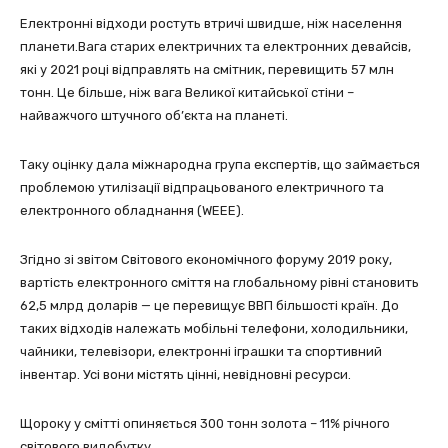
Електронні відходи ростуть втричі швидше, ніж населення
планети.Вага старих електричних та електронних девайсів,
які у 2021 році відправлять на смітник, перевищить 57 млн
тонн. Це більше, ніж вага Великої китайської стіни –
найважчого штучного об’єкта на планеті.
Таку оцінку дала міжнародна група експертів, що займається
проблемою утилізації відпрацьованого електричного та
електронного обладнання (WEEE).
Згідно зі звітом Світового економічного форуму 2019 року,
вартість електронного сміття на глобальному рівні становить
62,5 млрд доларів — це перевищує ВВП більшості країн. До
таких відходів належать мобільні телефони, холодильники,
чайники, телевізори, електронні іграшки та спортивний
інвентар. Усі вони містять цінні, невідновні ресурси.
Щороку у смітті опиняється 300 тонн золота – 11% річного
світового видобутку.