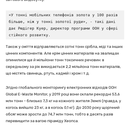
«У тонні мобільних телефонів золота у 100 разів 
більше, ніж у тонні золотої руди», - такі дані 
дає Рюдігер Куер, директор програми ООН у сфері 
стійкого розвитку.
Також у сміття відправляються сотні тонн срібла, міді та інших
цінних компонентів. Але крім цінних матеріалів на звалищах
опинилися ще й мільйони тонн токсичних речовин: в
середньому за рік викидається 2,2 мільйона тонн матеріалів,
що містять свинець, ртуть, кадмій і хром і т.д.
Згідно глобального моніторингу електронних відходів ООН
Global E-Waste Monitor, у 2019 році вони склали рекордні 53,6
млн тонн – близько 7,3 кг на кожного жителя Землі (правда, у
когось вийшло 23 кг, а в когось 0,1 кг). До 2030 року щорічний
обсяг може зрости до 74,7 млн тонн, тобто в десять разів
перевищити за вагою піраміду Хеопса.