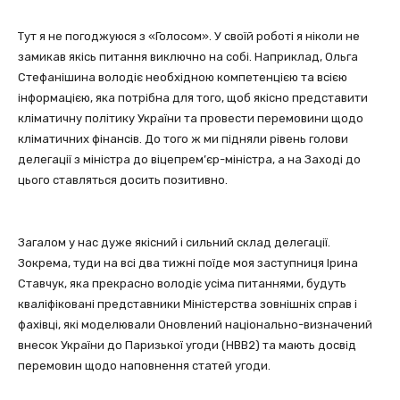
Тут я не погоджуюся з «Голосом». У своїй роботі я ніколи не
замикав якісь питання виключно на собі. Наприклад, Ольга
Стефанішина володіє необхідною компетенцією та всією
інформацією, яка потрібна для того, щоб якісно представити
кліматичну політику України та провести перемовини щодо
кліматичних фінансів. До того ж ми підняли рівень голови
делегації з міністра до віцепрем’єр-міністра, а на Заході до
цього ставляться досить позитивно.
Загалом у нас дуже якісний і сильний склад делегації.
Зокрема, туди на всі два тижні поїде моя заступниця Ірина
Ставчук, яка прекрасно володіє усіма питаннями, будуть
кваліфіковані представники Міністерства зовнішніх справ і
фахівці, які моделювали Оновлений національно-визначений
внесок України до Паризької угоди (НВВ2) та мають досвід
перемовин щодо наповнення статей угоди.