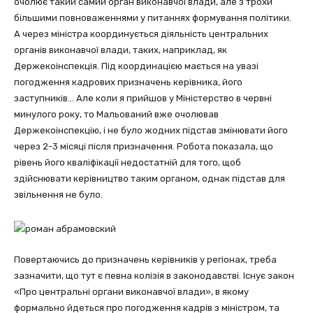
очолює такий самий орган виконавчої влади, але з трохи
більшими повноваженнями у питаннях формування політики.
А через міністра координується діяльність центральних
органів виконавчої влади, таких, наприклад, як
Держекоінспекція. Під координацією мається на увазі
погодження кадрових призначень керівника, його
заступників… Але коли я прийшов у Міністерство в червні
минулого року, то Мальований вже очолював
Держекоінспекцію, і не було жодних підстав змінювати його
через 2-3 місяці після призначення. Робота показала, що
рівень його кваліфікації недостатній для того, щоб
здійснювати керівництво таким органом, однак підстав для
звільнення не було.
Повертаючись до призначень керівників у регіонах, треба
зазначити, що тут є певна колізія в законодавстві. Існує закон
«Про центральні органи виконавчої влади», в якому
формально йдеться про погодження кадрів з міністром, та