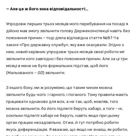
— Але це ж його зона відповідальності…
Упродовж перших трьох місяців мого перебування на посаді я
дійсно мав змогу звільнити голову Держекоінспекції навіть без
пояснення причин – тоді діяла відповідна стаття №87-1 в
законі «Про державну службу», яку вже скасували. Згідно з
нею, новий керівник упродовж трьох місяців своєї роботи міг
звільнити кого завгодно і без пояснення причин. Але за ці три
місяці в мене не було формальних підстав, щоб його
(Мальованого –
GD
) звільнити.
З іншого боку, ми ж розуміємо, що таким чином можна
звільнити будь-кого: і гарного, і поганого. Тому правила мають
працювати однаково для всіх, а не так, щоб, мовляв, того
можна звільнити, бо його підлеглі беруть хабарі, а того – ні,
оскільки підлеглі хабарі не беруть, навіть якщо при цьому
орган працює незадовільно. Отже, й тут потрібно робити
якусь диференціацію. Я вважаю, що якщо не знаєш, як робити,