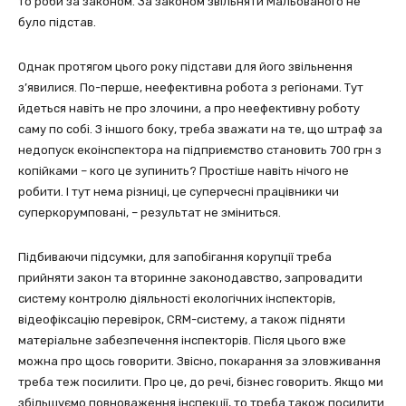
то роби за законом. За законом звільняти Мальованого не
було підстав.
Однак протягом цього року підстави для його звільнення
з’явилися. По-перше, неефективна робота з регіонами. Тут
йдеться навіть не про злочини, а про неефективну роботу
саму по собі. З іншого боку, треба зважати на те, що штраф за
недопуск екоінспектора на підприємство становить 700 грн з
копійками – кого це зупинить? Простіше навіть нічого не
робити. І тут нема різниці, це суперчесні працівники чи
суперкорумповані, – результат не зміниться.
Підбиваючи підсумки, для запобігання корупції треба
прийняти закон та вторинне законодавство, запровадити
систему контролю діяльності екологічних інспекторів,
відеофіксацію перевірок, СRM-систему, а також підняти
матеріальне забезпечення інспекторів. Після цього вже
можна про щось говорити. Звісно, покарання за зловживання
треба теж посилити. Про це, до речі, бізнес говорить. Якщо ми
збільшуємо повноваження інспекції, то треба також посилити