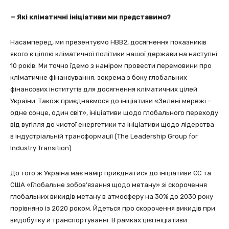
— Які кліматичні ініціативи ми представимо?
Насамперед, ми презентуємо НВВ2, досягнення показників
якого є ціллю кліматичної політики нашої держави на наступні
10 років. Ми точно їдемо з наміром провести перемовини про
кліматичне фінансування, зокрема з боку глобальних
фінансових інститутів для досягнення кліматичних цілей
України. Також приєднаємося до ініціативи «Зелені мережі –
одне сонце, один світ», ініціативи щодо глобального переходу
від вугілля до чистої енергетики та ініціативи щодо лідерства
в індустріальній трансформації (The Leadership Group for
Industry Transition).
До того ж Україна має намір приєднатися до ініціативи ЄС та
США «Глобальне зобов’язання щодо метану» зі скорочення
глобальних викидів метану в атмосферу на 30% до 2030 року
порівняно із 2020 роком. Йдеться про скорочення викидів при
видобутку й транспортуванні. В рамках цієї ініціативи