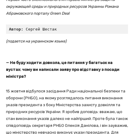
окружающей среды и природных ресурсов Украины Романа
Абрамовского порталу Green Deal
Автор:
 Сергей Шестак
(подается на украинском языке)
— Не буду ходити довкола, це питання у багатьох на
вустах: чому ви написали заяву про відставку з посади
міністра?
15 жовтня відбулося засідання Ради національної безпеки та
оборони (РНБО), на якому розглядалось питання виконання
указів президента з боку Міністерства захисту довкілля та
природних ресурсів України. Я зробив доповідь: вважаю, що
стан виконання указів далеко не найгірший. Проте була також
співдоповідь секретаря РНБО Олексія Данілова, і він зауважив,
що міністерство невчасно виконує укази президента. Для