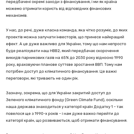
передбачені окремі заходи з фінансування, і ми як країна
можемо отримати користь від відповідних фінансових
механізмів.
У нас, до речі, дуже класна команда, яка чітко розуміє, до яких
проектів можна залучати інвесторів, що принесе найкращий
ефект. А це дуже важливо для України, тому що нам непросто
буде реалізувати наш НВВ2, який передбачає скорочення
викидів парникових газів на 65% до 2030 року відносно 1990
року, враховуючи планове суттєве зростання ВВП. Тому нам
потрібен доступ до кліматичного фінансування. Це важкі
переговори, які тривають не один рік.
Зазначу, зокрема, що для України закритий доступ до
Зеленого кліматичного фонду (Green Climate Fund), оскільки
наша держава знаходиться у категорії країн Додатку 1 – так
повелося ще з 1990-х років – і нам дуже важко перейти до
категорії країн, що розвиваються, щоб отримати фінансування.