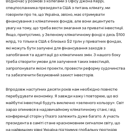
Водночас у розмові з колегами з Офісу Джона Керрі,
спецпосланника президента США з питань клімату, ми
говорили про те, що Україна, звісно, має отримувати
фінансування з кліматичних фондів, але вони акцентують
увагу на тому, що треба вести змагання за приватні інвестиції.
Якщо, припустимо, у Зеленому кліматичному фонді є десь $100
млрд, то тільки в США є близько $2 трлн у приватних фондах,
які можуть бути залучені для фінансування заходів з
запобігання та адаптації до кліматичних змін. З нашого боку
треба створити умови для залучення таких інвестицій,
запропонувати якісні проекти, провести реформу судочинства
та забезпечити безумовний захист інвесторів.
Впродовж наступних десяти років нам необхідно повністю
перебудувати економіку. Я завжди кажу і повторюю, що всі
майбутні інвестиції будуть виключно «зеленого кольору». Світ
зараз опинився в надзвичайному кліматичному стані, і від
конференції сторін у Глазго залежить дуже багато. А участь
президента в саміті стане красномовним сигналом світу, що
на найвищому рівні Україна підтримує глобальну протидію