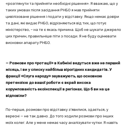
«розглянути та прийняти необхідні рішення». Я вважаю, що у
таких умовах після засідання РНБО я мав прийняти
цивілізоване рішення і подати у відставку. Якщо немає довіри
та дані, які видає РНБО, відрізняються від тих, що готує
міністерство, – на те є якась причина. Щоб не шукати джерело
цих причин, правильніше піти з посади. Я не буду оцінювати
висновки апарату РНБО.
— Розмови про «ротації» в Кабміні ведуться вже не перший
місяць, і ви у списку найбільш вірогідних кандидатів. У
фракції «Слуга народу» зауважують, що основною
претензією до вашої роботи є вкрай висока
корумпованість екоінспекції в регіонах. Що б ви на це
відповіли?
По-перше, розмови про відставку з’явилися, здається, у
вересні — не так давно. До того ходили розмови про інших
моїх колег. Але у мене немає часу аналізувати чутки. Я навіть