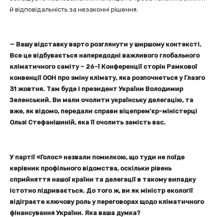
й відповідальність за незаконні рішення.
— Вашу відставку варто розглянути у ширшому контексті.
Все це відбувається напередодні важливого глобального
кліматичного саміту – 26-ї Конференції сторін Рамкової
конвенції ООН про зміну клімату, яка розпочнеться у Глазго
31 жовтня. Там буде і президент України Володимир
Зеленський. Ви мали очолити українську делегацію, та
вже, як відомо, передали справи віцепрем’єр-міністерці
Ользі Стефанішиній, яка її очолить замість вас.
У партії «Голос» назвали помилкою, що туди не поїде
керівник профільного відомства, оскільки рівень
сприйняття нашої країни та делегації в такому випадку
істотно підривається. До того ж, ви як міністр екології
відіграєте ключову роль у переговорах щодо кліматичного
фінансування України. Яка ваша думка?