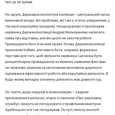
про це не думав.
По-друге, Державна екологічна інспекція – центральний орган
виконавчої влади. Всі проблеми, які там є, я чітко усвідомлюю, у
тім числі корупційну складову. Неодноразово я пропонував
керівнику Держекоінспекції Андрію Мальованому написати
заяву про відставку, але він цього не захотів робити.
Примушувати його я не маю права. Голову Держекоінспекції
призначає Кабмін, але мають бути, зокрема, формальні
підстави для того, щоб звільнити керівника. Це може бути
дисциплінарне провадження за якимось наявними фактами
чи, можливо, рішення за негативним висновком щорічного
оцінювання ефективності роботи або корупційна діяльність. В
будь-якому випадку злочинну діяльність має довести суд.
По-третє, щодо корупції в екоінспекціях — кадрові
призначення в регіонах, згідно із законом «Про державну
службу», можуть не погоджувати з профільним міністром.
Здебільшого я їх і не погоджував. По суті, міністр екології