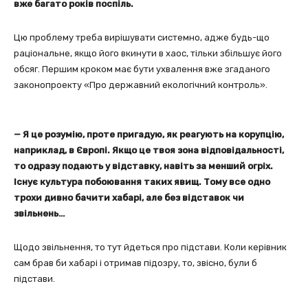
вже багато років поспіль.
Цю проблему треба вирішувати системно, адже будь-що
раціональне, якщо його вкинути в хаос, тільки збільшує його
обсяг. Першим кроком має бути ухвалення вже згаданого
законопроекту «Про державний екологічний контроль».
— Я це розумію, проте пригадую, як реагують на корупцію,
наприклад, в Європі. Якщо це твоя зона відповідальності,
то одразу подають у відставку, навіть за менший огріх.
Існує культура побоювання таких явищ. Тому все одно
трохи дивно бачити хабарі, але без відставок чи
звільнень…
Щодо звільнення, то тут йдеться про підстави. Коли керівник
сам брав би хабарі і отримав підозру, то, звісно, були б
підстави.