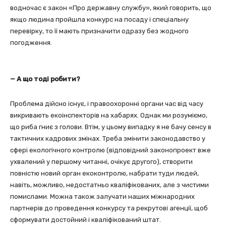
водночас є закон «Про державну службу», який говорить, що
якщо людина пройшла конкурс на посаду і спеціальну
перевірку, то її мають призначити одразу без жодного
погодження.
— А що тоді робити?
Проблема дійсно існує, і правоохоронні органи час від часу
викривають екоінспекторів на хабарях. Однак ми розуміємо,
що риба гниє з голови. Втім, у цьому випадку я не бачу сенсу в
тактичних кадрових змінах. Треба змінити законодавство у
сфері екологічного контролю (відповідний законопроект вже
ухвалений у першому читанні, очікує другого), створити
повністю новий орган екоконтролю, набрати туди людей,
навіть, можливо, недостатньо кваліфікованих, але з чистими
помислами. Можна також залучати наших міжнародних
партнерів до проведення конкурсу та рекрутові агенції, щоб
сформувати достойний і кваліфікований штат.