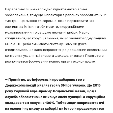
Паралельно з цим необхідно підняти матеріальне
забезпечення, тому що інспектори в регіонах заробляють 9-11
тис. грн – це смішно та соромно. Якщо порівнювати їхні
зарплати з їхніми, так би мовити, «корупційними
можливостями», то це дуже незначні цифри. Марно
сподіватися, що корупція зникне, якщо замінити одну людину
іншою. Ні. Треба змінювати систему! Тому ми дуже
сподіваємося, що законопроект «Про державний екологічний
контроль» ухвалять, і якомога швидше, як закон. Після цього
розпочнеться формування нового органу екоконтролю.
— Примітно, що інформація про хабарництво в
Держекоінспекції з’являється у ЗМІ регулярно. Ще 2015
року тодішній віце-прем’єр Вощевський казав, що ця
служба абсолютно не виконує своїх функцій, а корупційна
складова там панує на 100%. Тобто люди закривають очі
на екологічну шкоду за хабарі, і ця історія продовжується