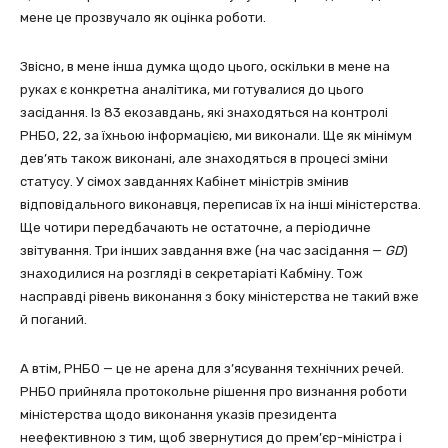
мене це прозвучало як оцінка роботи.
Звісно, в мене інша думка щодо цього, оскільки в мене на
руках є конкретна аналітика, ми готувалися до цього
засідання. Із 83 екозавдань, які знаходяться на контролі
РНБО, 22, за їхньою інформацією, ми виконали. Ще як мінімум
дев’ять також виконані, але знаходяться в процесі зміни
статусу. У сімох завданнях Кабінет міністрів змінив
відповідального виконавця, переписав їх на інші міністерства.
Ще чотири передбачають не остаточне, а періодичне
звітування. Три інших завдання вже (на час засідання —
GD
)
знаходилися на розгляді в секретаріаті Кабміну. Тож
насправді рівень виконання з боку міністерства не такий вже
й поганий.
А втім, РНБО — це не арена для з’ясування технічних речей.
РНБО прийняла протокольне рішення про визнання роботи
міністерства щодо виконання указів президента
неефективною з тим, щоб звернутися до прем’єр-міністра і