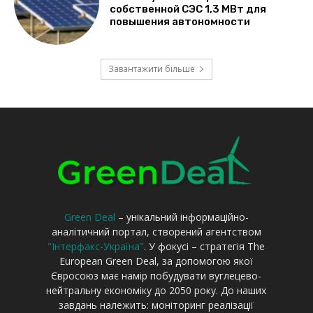
Green Deal
– унікальний інформаційно-
аналітичний портал, створений агентством
"Інтерфакс-Україна"
. У фокусі – стратегія The
European Green Deal, за допомогою якої
Євросоюз має намір побудувати вуглецево-
нейтральну економіку до 2050 року. До наших
завдань належить: моніторинг реалізації