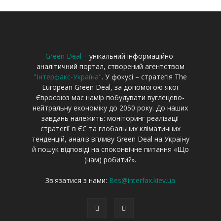
Green Deal
– унікальний інформаційно-
аналітичний портал, створений агентством
"Інтерфакс-Україна"
. У фокусі – стратегія The
European Green Deal, за допомогою якої
Євросоюз має намір побудувати вуглецево-
нейтральну економіку до 2050 року. До наших
завдань належить: моніторинг реалізації
стратегії в ЄС та глобальних кліматичних
тенденцій, аналіз впливу Green Deal на Україну
й пошук відповіді на споконвічне питання «Що
(нам) робити?».
Зв'язатися з нами:
Bes@interfax.kiev.ua