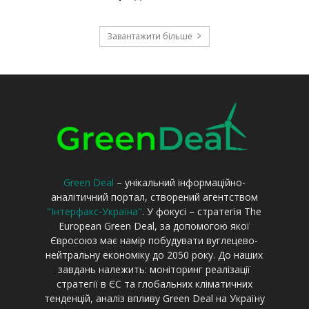
Green Deal
– унікальний інформаційно-
аналітичний портал, створений агентством
"Інтерфакс-Україна"
. У фокусі – стратегія The
European Green Deal, за допомогою якої
Євросоюз має намір побудувати вуглецево-
нейтральну економіку до 2050 року. До наших
завдань належить: моніторинг реалізації
стратегії в ЄС та глобальних кліматичних
тенденцій, аналіз впливу Green Deal на Україну