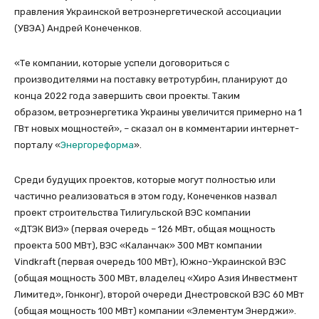
правления Украинской ветроэнергетической ассоциации
(УВЭА) Андрей Конеченков.
«Те компании, которые успели договориться с
производителями на поставку ветротурбин, планируют до
конца 2022 года завершить свои проекты. Таким
образом, ветроэнергетика Украины увеличится примерно на 1
ГВт новых мощностей», – сказал он в комментарии интернет-
порталу «
Энергореформа
».
Среди будущих проектов, которые могут полностью или
частично реализоваться в этом году, Конеченков назвал
проект строительства Тилигульской ВЭС компании
«ДТЭК ВИЭ» (первая очередь – 126 МВт, общая мощность
проекта 500 МВт), ВЭС «Каланчак» 300 МВт компании
Vindkraft (первая очередь 100 МВт), Южно-Украинской ВЭС
(общая мощность 300 МВт, владелец «Хиро Азия Инвестмент
Лимитед», Гонконг), второй очереди Днестровской ВЭС 60 МВт
(общая мощность 100 МВт) компании «Элементум Энерджи».