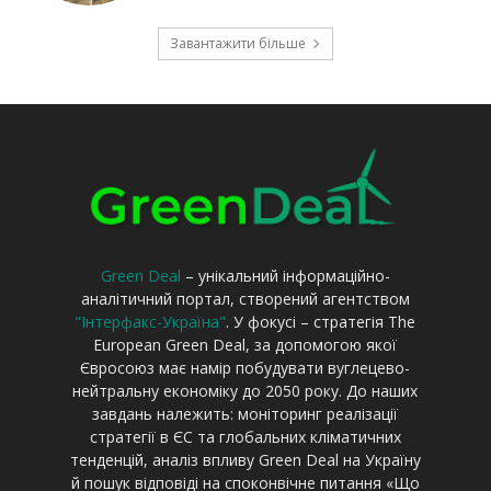
Green Deal
– унікальний інформаційно-
аналітичний портал, створений агентством
"Інтерфакс-Україна"
. У фокусі – стратегія The
European Green Deal, за допомогою якої
Євросоюз має намір побудувати вуглецево-
нейтральну економіку до 2050 року. До наших
завдань належить: моніторинг реалізації
стратегії в ЄС та глобальних кліматичних
тенденцій, аналіз впливу Green Deal на Україну
й пошук відповіді на споконвічне питання «Що