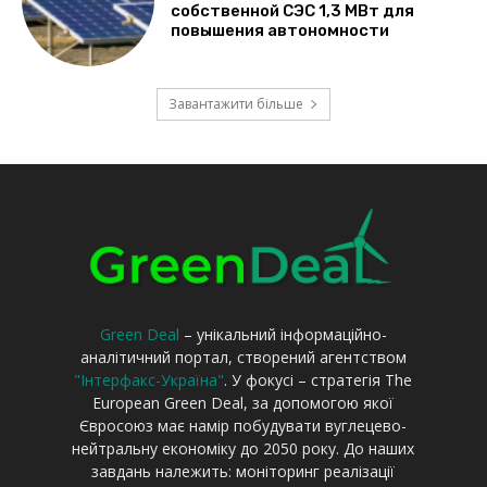
Green Deal
– унікальний інформаційно-
аналітичний портал, створений агентством
"Інтерфакс-Україна"
. У фокусі – стратегія The
European Green Deal, за допомогою якої
Євросоюз має намір побудувати вуглецево-
нейтральну економіку до 2050 року. До наших
завдань належить: моніторинг реалізації