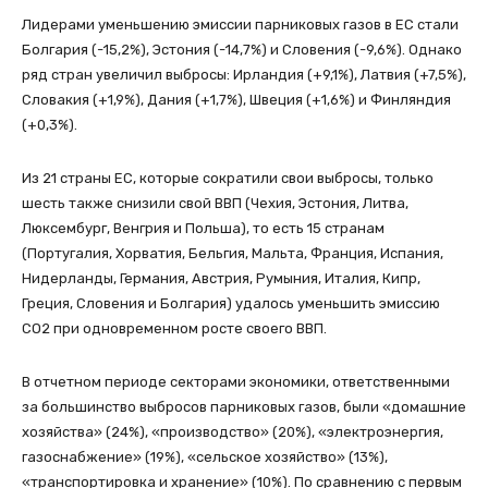
Лидерами уменьшению эмиссии парниковых газов в ЕС стали
Болгария (-15,2%), Эстония (-14,7%) и Словения (-9,6%). Однако
ряд стран увеличил выбросы: Ирландия (+9,1%), Латвия (+7,5%),
Словакия (+1,9%), Дания (+1,7%), Швеция (+1,6%) и Финляндия
(+0,3%).
Из 21 страны ЕС, которые сократили свои выбросы, только
шесть также снизили свой ВВП (Чехия, Эстония, Литва,
Люксембург, Венгрия и Польша), то есть 15 странам
(Португалия, Хорватия, Бельгия, Мальта, Франция, Испания,
Нидерланды, Германия, Австрия, Румыния, Италия, Кипр,
Греция, Словения и Болгария) удалось уменьшить эмиссию
СО2 при одновременном росте своего ВВП.
В отчетном периоде секторами экономики, ответственными
за большинство выбросов парниковых газов, были «домашние
хозяйства» (24%), «производство» (20%), «электроэнергия,
газоснабжение» (19%), «сельское хозяйство» (13%),
«транспортировка и хранение» (10%). По сравнению с первым