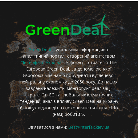
Green Deal
– унікальний інформаційно-
аналітичний портал, створений агентством
"Інтерфакс-Україна"
. У фокусі – стратегія The
European Green Deal, за допомогою якої
Євросоюз має намір побудувати вуглецево-
нейтральну економіку до 2050 року. До наших
завдань належить: моніторинг реалізації
стратегії в ЄС та глобальних кліматичних
тенденцій, аналіз впливу Green Deal на Україну
й пошук відповіді на споконвічне питання «Що
(нам) робити?».
Зв'язатися з нами:
Bes@interfax.kiev.ua