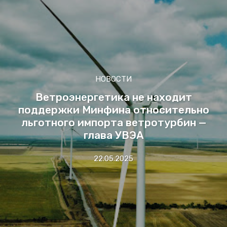
НОВОСТИ
Ветроэнергетика не находит
поддержки Минфина относительно
льготного импорта ветротурбин —
глава УВЭА
22.05.2025