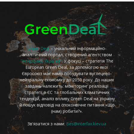
Green Deal
– унікальний інформаційно-
аналітичний портал, створений агентством
"Інтерфакс-Україна"
. У фокусі – стратегія The
European Green Deal, за допомогою якої
Євросоюз має намір побудувати вуглецево-
нейтральну економіку до 2050 року. До наших
завдань належить: моніторинг реалізації
стратегії в ЄС та глобальних кліматичних
тенденцій, аналіз впливу Green Deal на Україну
й пошук відповіді на споконвічне питання «Що
(нам) робити?».
Зв'язатися з нами:
Bes@interfax.kiev.ua