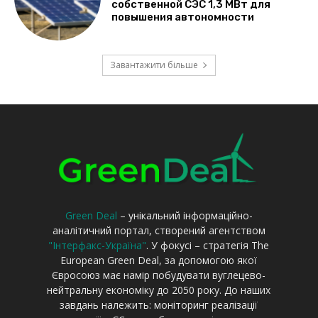
Green Deal
– унікальний інформаційно-
аналітичний портал, створений агентством
"Інтерфакс-Україна"
. У фокусі – стратегія The
European Green Deal, за допомогою якої
Євросоюз має намір побудувати вуглецево-
нейтральну економіку до 2050 року. До наших
завдань належить: моніторинг реалізації