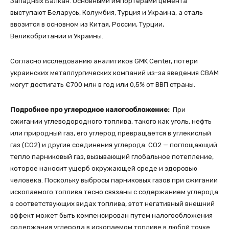
Западных Балкан. Основными импортерами цемента
выступают Беларусь, Колумбия, Турция и Украина, а сталь
ввозится в основном из Китая, России, Турции,
Великобритании и Украины.
Согласно исследованию аналитиков GMK Center, потери
украинских металлургических компаний из-за введения СВАМ
могут достигать €700 млн в год или 0,5% от ВВП страны.
Подробнее про углеродное налогообложение:
При
сжигании углеводородного топлива, такого как уголь, нефть
или природный газ, его углерод превращается в углекислый
газ (СО2) и другие соединения углерода. СО2 — поглощающий
тепло парниковый газ, вызывающий глобальное потепление,
которое наносит ущерб окружающей среде и здоровью
человека. Поскольку выбросы парниковых газов при сжигании
ископаемого топлива тесно связаны с содержанием углерода
в соответствующих видах топлива, этот негативный внешний
эффект может быть компенсирован путем налогообложения
содержания углерода в ископаемом топливе в любой точке