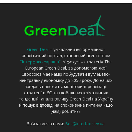
Green Deal
– унікальний інформаційно-
аналітичний портал, створений агентством
"Інтерфакс-Україна"
. У фокусі – стратегія The
European Green Deal, за допомогою якої
Євросоюз має намір побудувати вуглецево-
нейтральну економіку до 2050 року. До наших
завдань належить: моніторинг реалізації
стратегії в ЄС та глобальних кліматичних
тенденцій, аналіз впливу Green Deal на Україну
й пошук відповіді на споконвічне питання «Що
(нам) робити?».
Зв'язатися з нами:
Bes@interfax.kiev.ua