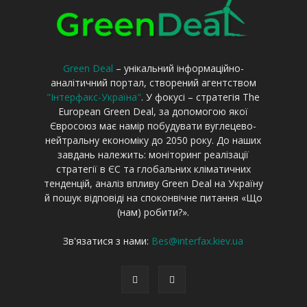
Green Deal
– унікальний інформаційно-
аналітичний портал, створений агентством
"Інтерфакс-Україна"
. У фокусі – стратегія The
European Green Deal, за допомогою якої
Євросоюз має намір побудувати вуглецево-
нейтральну економіку до 2050 року. До наших
завдань належить: моніторинг реалізації
стратегії в ЄС та глобальних кліматичних
тенденцій, аналіз впливу Green Deal на Україну
й пошук відповіді на споконвічне питання «Що
(нам) робити?».
Зв'язатися з нами:
Bes@interfax.kiev.ua