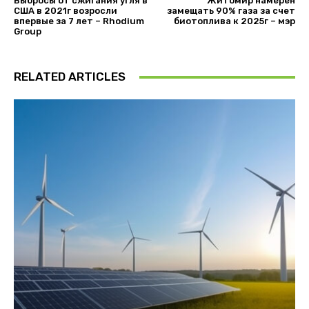
Выбросы от сжигания угля в
Житомир намерен
США в 2021г возросли
замещать 90% газа за счет
впервые за 7 лет – Rhodium
биотоплива к 2025г – мэр
Group
RELATED ARTICLES