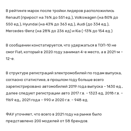
В рейтинге марок после тройки лидеров расположились
Renault (прирост на 76% до 551 ед.), Volkswagen (на 80% до
550 ед.), Hyundai (на 43% до 363 ед.), Audi (до 334 ед.),
Mercedes-Benz (на 28% до 236 ед) и Kia (-13% до 154 ед.)
В сообщении констатируется, что удержаться в ТОП-10 не
смог Fiat, который в 2020 году занимал 4-е место, а в 2021-м –
12-е.
В структуре регистраций электромобилей по годам выпуска,
согласно статистике, в прошлом году больше всего
зарегистрировано автомобилей 2019 года выпуска – 1430 ед.,
далее следуют регистрации авто 2017 г.в. – 1323 ед, 2018 г.в. –
1169 ед,, 2021 года – 990 и 2020 г.в. – 948 ед.
ФАУ уточняет, что всего в 2021 году на рынке было
представлено 200 моделей от 58 брендов.