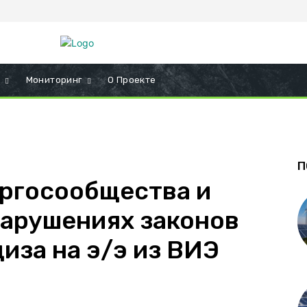
и
Мониторинг
О Проекте
П
ргосообщества и
нарушениях законов
иза на э/э из ВИЭ