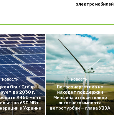
электромобилей
НОВОСТИ
НОВОСТИ
кая Onur Group
Ветроэнергетика не
рует до 2030 г.
находит поддержки
ровать $450 млн в
Минфина относительно
ельство 690 МВт
льготного импорта
енерации в Украине
ветротурбин — глава УВЭА