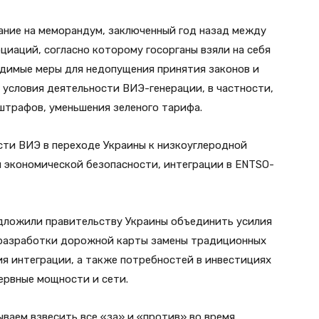
ние на меморандум, заключенный год назад между
иаций, согласно которому госорганы взяли на себя
димые меры для недопущения принятия законов и
условия деятельности ВИЭ-генерации, в частности,
штрафов, уменьшения зеленого тарифа.
сти ВИЭ в переходе Украины к низкоуглеродной
и экономической безопасности, интеграции в ENTSO-
дложили правительству Украины объединить усилия
 разработки дорожной карты замены традиционных
я интеграции, а также потребностей в инвестициях
зервные мощности и сети.
ываем взвесить все «за» и «против» во время