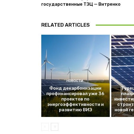
государственные ТЭЦ — Витренко
RELATED ARTICLES
НОВОСТИ
Фонд декарбонизации
Турец
профинансировал уже 36
плани
проектов по
инвести
энергоэффективности и
строит
развитию ВИЭ
новой г