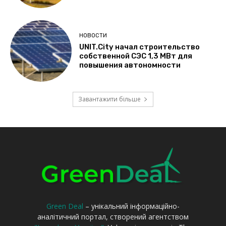
Green Deal
– унікальний інформаційно-
аналітичний портал, створений агентством