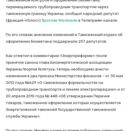
таможенном контроле и оформлении биометана,
перемещаемого трубопроводным транспортом через
таможенную границу Украины, сообщил народный депутат
(фракция «Голос»)
Ярослав Железняк
в Телеграмм-канале.
По его словам, внесение изменений в Таможенный кодекс об
оформлении биометана поддержали 297 депутатов.
Как отметил в комментарии «Энергореформе» после
принятия закона глава Биоэнергетической ассоциации
Украины Георгий Гелетуха, теперь необходимо внести
изменения в два приказа Министерства финансов – от 30 мая
2012 года №629 «О таможенных формальностях на
трубопроводном транспорте и линиях электропередачи» и от
20 апреля 2015 года № 448 «Об утверждении Перечня
товаров, таможенное оформление которых осуществляется
Энергетической таможней Государственной таможенной
службы Украины».
По его словам, Минфин ранее во время публичных совещаний