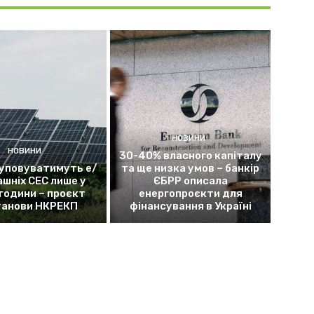
НОВИНИ
НОВИНИ
30-40% власного капіталу
уповуватимуть е/
та ще низка умов – банкір
ашніх СЕС лише у
ЄБРР описала
 години – проєкт
енергопроєкти для
танови НКРЕКП
фінансування в Україні