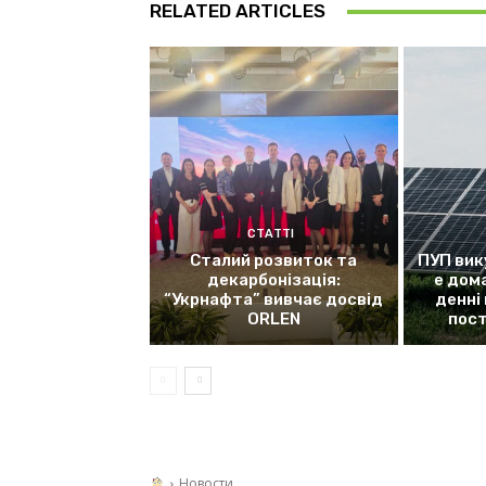
RELATED ARTICLES
СТАТТІ
Сталий розвиток та
ПУП вик
декарбонізація:
е дом
“Укрнафта” вивчає досвід
денні
ORLEN
пос