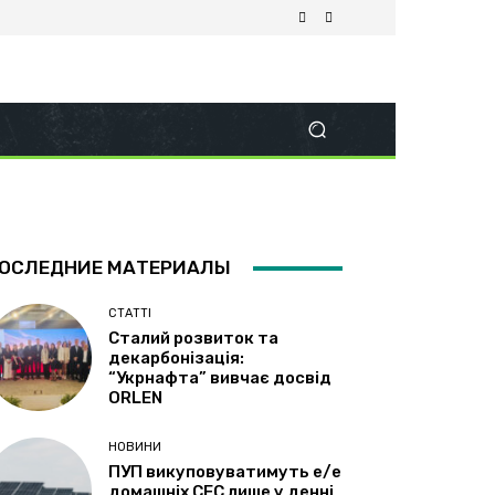
ОСЛЕДНИЕ МАТЕРИАЛЫ
СТАТТІ
Сталий розвиток та
декарбонізація:
“Укрнафта” вивчає досвід
ORLEN
НОВИНИ
ПУП викуповуватимуть е/е
домашніх СЕС лише у денні