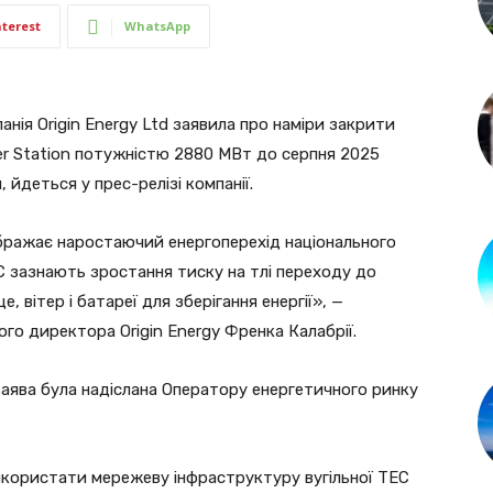
nterest
WhatsApp
нія Origin Energy Ltd заявила про наміри закрити
er Station потужністю 2880 МВт до серпня 2025
, йдеться у прес-релізі компанії.
ображає наростаючий енергоперехід національного
ЕС зазнають зростання тиску на тлі переходу до
, вітер і батареї для зберігання енергії», —
го директора Origin Energy Френка Калабрії.
 заява була надіслана Оператору енергетичного ринку
використати мережеву інфраструктуру вугільної ТЕС