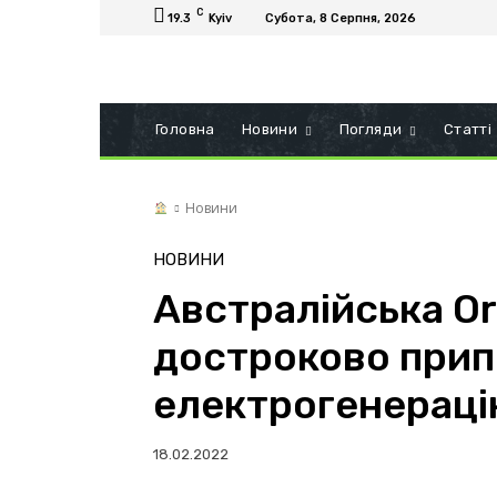
C
19.3
Kyiv
Субота, 8 Серпня, 2026
Головна
Новини
Погляди
Статті
Новини
НОВИНИ
Австралійська Or
достроково прип
електрогенераці
18.02.2022