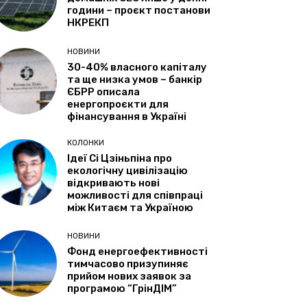
години – проєкт постанови
НКРЕКП
НОВИНИ
30-40% власного капіталу
та ще низка умов – банкір
ЄБРР описала
енергопроєкти для
фінансування в Україні
КОЛОНКИ
Ідеї Сі Цзіньпіна про
екологічну цивілізацію
відкривають нові
можливості для співпраці
між Китаєм та Україною
НОВИНИ
Фонд енергоефективності
тимчасово призупиняє
прийом нових заявок за
програмою “ГрінДІМ”