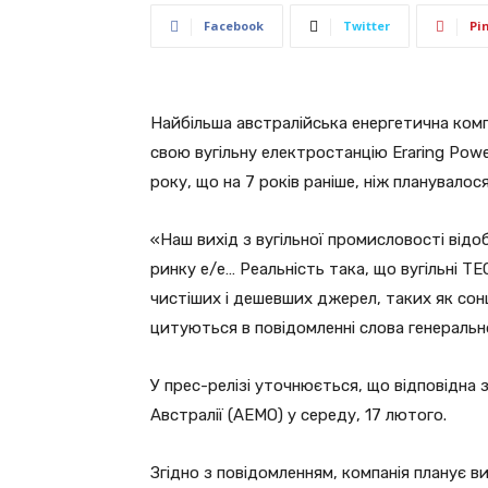
Facebook
Twitter
Pi
Найбільша австралійська енергетична компа
свою вугільну електростанцію Eraring Pow
року, що на 7 років раніше, ніж планувалося
«Наш вихід з вугільної промисловості від
ринку е/е… Реальність така, що вугільні Т
чистіших і дешевших джерел, таких як сонце
цитуються в повідомленні слова генерально
У прес-релізі уточнюється, що відповідна
Австралії (AEMO) у середу, 17 лютого.
Згідно з повідомленням, компанія планує 