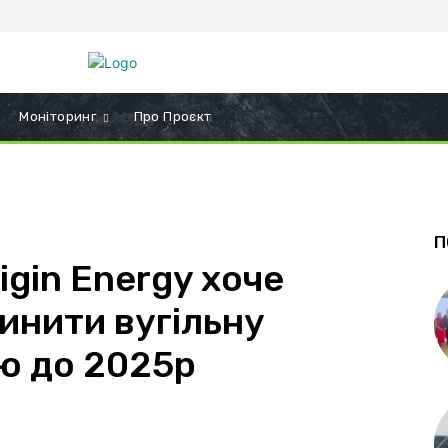
Моніторинг
Про Проєкт
П
igin Energy хоче
инити вугільну
ю до 2025р