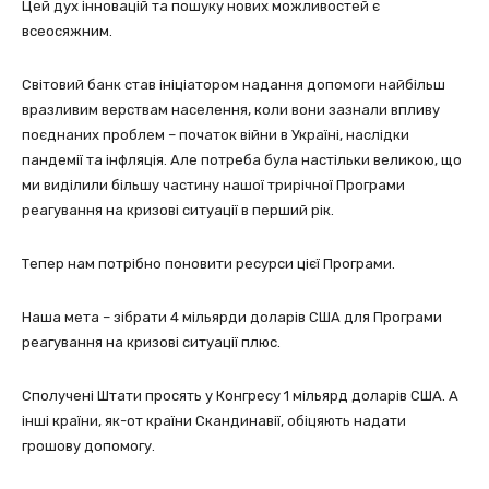
Цей дух інновацій та пошуку нових можливостей є
всеосяжним.
Світовий банк став ініціатором надання допомоги найбільш
вразливим верствам населення, коли вони зазнали впливу
поєднаних проблем – початок війни в Україні, наслідки
пандемії та інфляція. Але потреба була настільки великою, що
ми виділили більшу частину нашої трирічної Програми
реагування на кризові ситуації в перший рік.
Тепер нам потрібно поновити ресурси цієї Програми.
Наша мета – зібрати 4 мільярди доларів США для Програми
реагування на кризові ситуації плюс.
Сполучені Штати просять у Конгресу 1 мільярд доларів США. А
інші країни, як-от країни Скандинавії, обіцяють надати
грошову допомогу.