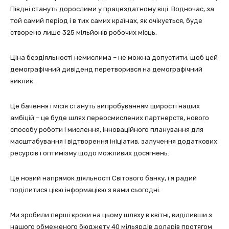
Півдні стануть дорослими у працездатному віці. Водночас, за
той самий період і в тих самих країнах, як очікується, буде
створено лише 325 мільйонів робочих місць.
Ціна бездіяльності немислима – не можна допустити, щоб цей
демографічний дивіденд перетворився на демографічний
виклик.
Це бачення і місія стануть випробуванням щирості наших
амбіцій – це буде шлях переосмислених партнерств, нового
способу роботи і мислення, інноваційного планування для
масштабування і відтворення ініціатив, залучення додаткових
ресурсів і оптимізму щодо можливих досягнень.
Це новий напрямок діяльності Світового банку, і я радий
поділитися цією інформацією з вами сьогодні.
Ми зробили перші кроки на цьому шляху в квітні, виділивши з
нашого обмеженого бюджету 40 мільярдів доларів протягом