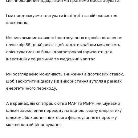
Це інноваційний підхід, який ми прагнемо масштабувати.
І ми продовжуємо тестувати інші ідеї в нашій екосистемі
заохочень.
Ми вивчаємо можливості застосування строків погашення
позик від 35 до 40 років, щоб надати країнам можливість
орієнтуватися на більш довгострокові горизонти для
інвестицій у соціальний та людський капітал.
Ми розглядаємо можливість зниження відсоткових ставок,
щоб заохотити відмову від використання вугілля в рамках
енергетичного переходу.
А в країнах, які співпрацюють з МАР та МБРР, ми шукаємо
шляхи заохочення переходу на відновлювану енергетику
шляхом збільшення пільгового фінансування в переліку
можливостей фінансування.