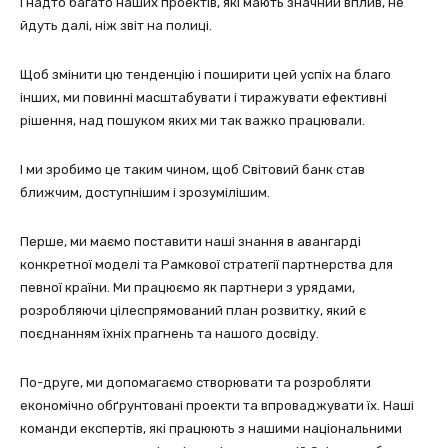
І надто багато наших проектів, які мають значний вплив, не
йдуть далі, ніж звіт на полиці.
Щоб змінити цю тенденцію і поширити цей успіх на благо
інших, ми повинні масштабувати і тиражувати ефективні
рішення, над пошуком яких ми так важко працювали.
І ми зробимо це таким чином, щоб Світовий банк став
ближчим, доступнішим і зрозумілішим.
Перше, ми маємо поставити наші знання в авангарді
конкретної моделі та Рамкової стратегії партнерства для
певної країни. Ми працюємо як партнери з урядами,
розробляючи цілеспрямований план розвитку, який є
поєднанням їхніх прагнень та нашого досвіду.
По-друге, ми допомагаємо створювати та розробляти
економічно обґрунтовані проекти та впроваджувати їх. Наші
команди експертів, які працюють з нашими національними