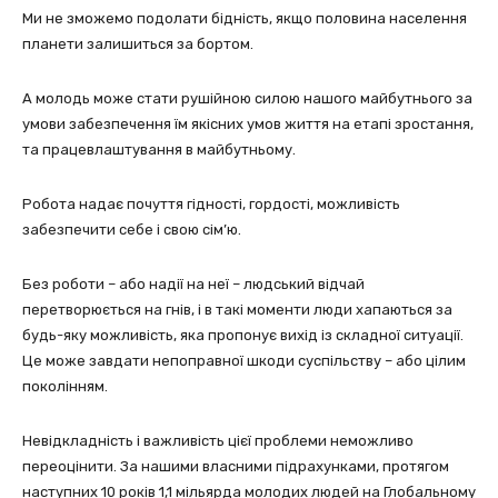
Ми не зможемо подолати бідність, якщо половина населення
планети залишиться за бортом.
А молодь може стати рушійною силою нашого майбутнього за
умови забезпечення їм якісних умов життя на етапі зростання,
та працевлаштування в майбутньому.
Робота надає почуття гідності, гордості, можливість
забезпечити себе і свою сім’ю.
Без роботи – або надії на неї – людський відчай
перетворюється на гнів, і в такі моменти люди хапаються за
будь-яку можливість, яка пропонує вихід із складної ситуації.
Це може завдати непоправної шкоди суспільству – або цілим
поколінням.
Невідкладність і важливість цієї проблеми неможливо
переоцінити. За нашими власними підрахунками, протягом
наступних 10 років 1,1 мільярда молодих людей на Глобальному