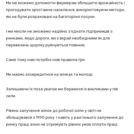
Ми не можемо допомогти фермерам збільшити врожайність і
прогодувати зростаюче населення, використовуючи методи,
які не були розраховані на багаторічні посухи.
І ми ніколи не зможемо надійно з’єднати підприємців з
ринками, якщо дороги, які є вкрай необхідними їм для
перевезень щороку руйнуються повінню.
Саме тому нам потрібні нові правила гри.
Ми маємо зосередитися на жінках та молоді.
Залишаючи їх поза увагою ми боремося із викликами у пів
сили.
Рівень залучення жінок до робочої сили у світі не
збільшувався з 1990 року. І навіть у разі їхнього залучення до
ринку праці, вони не отримують рівних умов оплати праці.