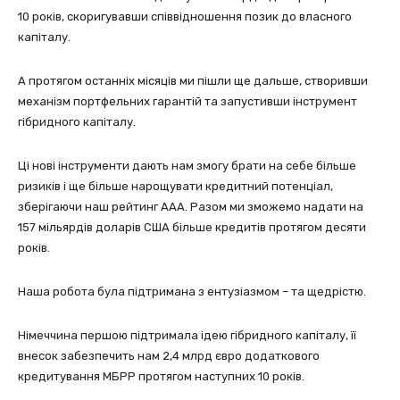
10 років, скоригувавши співвідношення позик до власного
капіталу.
А протягом останніх місяців ми пішли ще дальше, створивши
механізм портфельних гарантій та запустивши інструмент
гібридного капіталу.
Ці нові інструменти дають нам змогу брати на себе більше
ризиків і ще більше нарощувати кредитний потенціал,
зберігаючи наш рейтинг ААА. Разом ми зможемо надати на
157 мільярдів доларів США більше кредитів протягом десяти
років.
Наша робота була підтримана з ентузіазмом – та щедрістю.
Німеччина першою підтримала ідею гібридного капіталу, її
внесок забезпечить нам 2,4 млрд євро додаткового
кредитування МБРР протягом наступних 10 років.