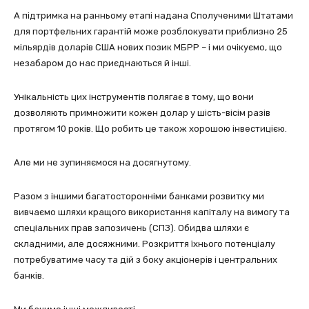
А підтримка на ранньому етапі надана Сполученими Штатами
для портфельних гарантій може розблокувати приблизно 25
мільярдів доларів США нових позик МБРР – і ми очікуємо, що
незабаром до нас приєднаються й інші.
Унікальність цих інструментів полягає в тому, що вони
дозволяють примножити кожен долар у шість-вісім разів
протягом 10 років. Що робить це також хорошою інвестицією.
Але ми не зупиняємося на досягнутому.
Разом з іншими багатосторонніми банками розвитку ми
вивчаємо шляхи кращого використання капіталу на вимогу та
спеціальних прав запозичень (СПЗ). Обидва шляхи є
складними, але досяжними. Розкриття їхнього потенціалу
потребуватиме часу та дій з боку акціонерів і центральних
банків.