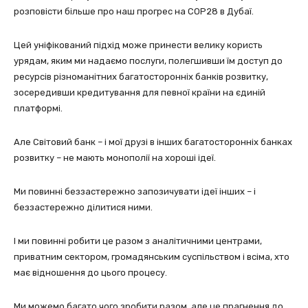
розповісти більше про наш прогрес на COP28 в Дубаї.
Цей уніфікований підхід може принести велику користь
урядам, яким ми надаємо послуги, полегшивши їм доступ до
ресурсів різноманітних багатосторонніх банків розвитку,
зосередивши кредитування для певної країни на єдиній
платформі.
Але Світовий банк – і мої друзі в інших багатосторонніх банках
розвитку – не мають монополії на хороші ідеї.
Ми повинні беззастережно запозичувати ідеї інших – і
беззастережно ділитися ними.
І ми повинні робити це разом з аналітичними центрами,
приватним сектором, громадянським суспільством і всіма, хто
має відношення до цього процесу.
Ми можемо багато чого зробити разом, але це прагнення до