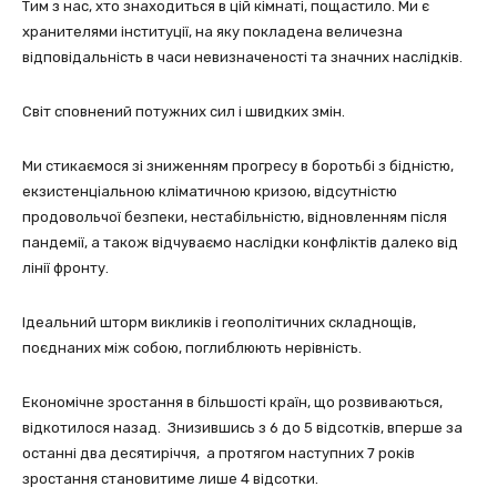
Тим з нас, хто знаходиться в цій кімнаті, пощастило. Ми є
хранителями інституції, на яку покладена величезна
відповідальність в часи невизначеності та значних наслідків.
Світ сповнений потужних сил і швидких змін.
Ми стикаємося зі зниженням прогресу в боротьбі з бідністю,
екзистенціальною кліматичною кризою, відсутністю
продовольчої безпеки, нестабільністю, відновленням після
пандемії, а також відчуваємо наслідки конфліктів далеко від
лінії фронту.
Ідеальний шторм викликів і геополітичних складнощів,
поєднаних між собою, поглиблюють нерівність.
Економічне зростання в більшості країн, що розвиваються,
відкотилося назад. Знизившись з 6 до 5 відсотків, вперше за
останні два десятиріччя, а протягом наступних 7 років
зростання становитиме лише 4 відсотки.