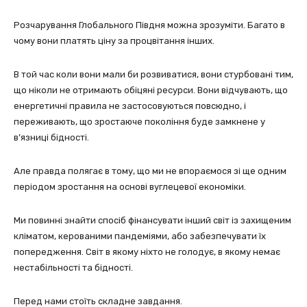
Розчарування Глобального Півдня можна зрозуміти. Багато в
чому вони платять ціну за процвітання інших.
В той час коли вони мали би розвиватися, вони стурбовані тим,
що ніколи не отримають обіцяні ресурси. Вони відчувають, що
енергетичні правила не застосовуються повсюдно, і
переживають, що зростаюче покоління буде замкнене у
в’язниці бідності.
Але правда полягає в тому, що ми не впораємося зі ще одним
періодом зростання на основі вуглецевої економіки.
Ми повинні знайти спосіб фінансувати інший світ із захищеним
кліматом, керованими пандеміями, або забезпечувати їх
попередження. Світ в якому ніхто не голодує, в якому немає
нестабільності та бідності.
Перед нами стоїть складне завдання.