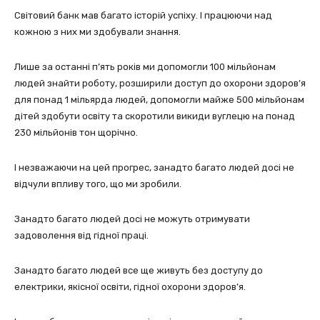
Світовий банк мав багато історій успіху. І працюючи над
кожною з них ми здобували знання.
Лише за останні п’ять років ми допомогли 100 мільйонам
людей знайти роботу, розширили доступ до охорони здоров’я
для понад 1 мільярда людей, допомогли майже 500 мільйонам
дітей здобути освіту та скоротили викиди вуглецю на понад
230 мільйонів тон щорічно.
І незважаючи на цей прогрес, занадто багато людей досі не
відчули впливу того, що ми зробили.
Занадто багато людей досі не можуть отримувати
задоволення від гідної праці.
Занадто багато людей все ще живуть без доступу до
електрики, якісної освіти, гідної охорони здоров’я.