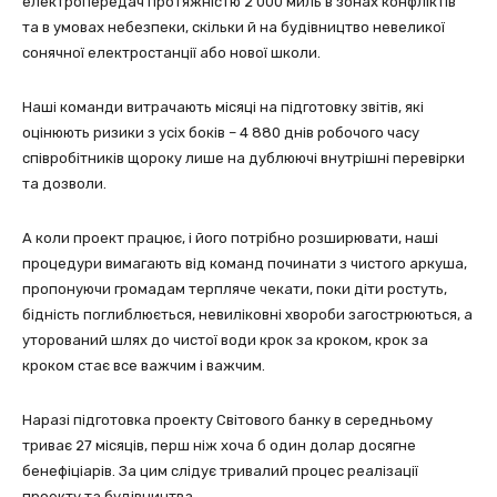
електропередач протяжністю 2 000 миль в зонах конфліктів
та в умовах небезпеки, скільки й на будівництво невеликої
сонячної електростанції або нової школи.
Наші команди витрачають місяці на підготовку звітів, які
оцінюють ризики з усіх боків – 4 880 днів робочого часу
співробітників щороку лише на дублюючі внутрішні перевірки
та дозволи.
А коли проект працює, і його потрібно розширювати, наші
процедури вимагають від команд починати з чистого аркуша,
пропонуючи громадам терпляче чекати, поки діти ростуть,
бідність поглиблюється, невиліковні хвороби загострюються, а
уторований шлях до чистої води крок за кроком, крок за
кроком стає все важчим і важчим.
Наразі підготовка проекту Світового банку в середньому
триває 27 місяців, перш ніж хоча б один долар досягне
бенефіціарів. За цим слідує тривалий процес реалізації
проекту та будівництва.