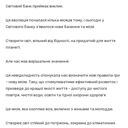
Світовий банк приймає виклик.
Ця еволюція почалася кілька місяців тому, і сьогодні у
Світового банку з’явилося нове бачення та місія.
Створити світ, вільний від бідності, на придатній для життя
планеті.
Але час має вирішальне значення.
Ця невідкладність спонукала нас визначити нові правила гри
– нову місію. Таку, що стимулюватиме ефективний розвиток і
призведе до кращої якості життя – доступу до чистого
повітря, чистої води, освіти та гідної охорони здоров’я.
Це місія, яка охоплює всіх, включно з жінками та молоддю.
Створює світ стійкий до потрясінь, зокрема до кліматичних