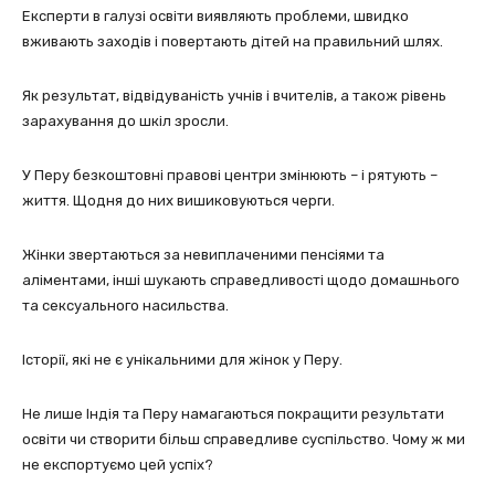
Експерти в галузі освіти виявляють проблеми, швидко
вживають заходів і повертають дітей на правильний шлях.
Як результат, відвідуваність учнів і вчителів, а також рівень
зарахування до шкіл зросли.
У Перу безкоштовні правові центри змінюють – і рятують –
життя. Щодня до них вишиковуються черги.
Жінки звертаються за невиплаченими пенсіями та
аліментами, інші шукають справедливості щодо домашнього
та сексуального насильства.
Історії, які не є унікальними для жінок у Перу.
Не лише Індія та Перу намагаються покращити результати
освіти чи створити більш справедливе суспільство. Чому ж ми
не експортуємо цей успіх?