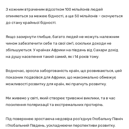
З кожним втраченим відсотком 100 мільйонів людей
опиняються за межею бідності, а ще 50 мільйонів – скочуються
до стану крайньої бідності.
Якщо зазирнути глибше, багато людей не можуть належним
чином забезпечити себе та свої сім’ї, оскільки доходи не
збільшуються. У країнах Африки на південь від Сахари дохід
на душу населення такий самий, як і 14 років тому.
Водночас, зросла заборгованість країн, що розвиваються, цей
показник подвоївся для Африки, що максимально обмежує
можливості розвитку для країн, які прагнуть розвитку.
Ми живемо у світі, який створює тривожні виклики, та в час
посилення поляризації та екстремальних протирічь.
Під поверхнею зростаюча недовіра роз’єднує Глобальну Північ
і Глобальний Південь, ускладнюючи перспективи розвитку.