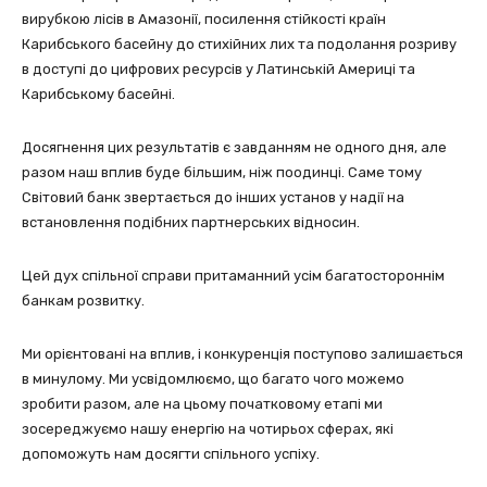
вирубкою лісів в Амазонії, посилення стійкості країн
Карибського басейну до стихійних лих та подолання розриву
в доступі до цифрових ресурсів у Латинській Америці та
Карибському басейні.
Досягнення цих результатів є завданням не одного дня, але
разом наш вплив буде більшим, ніж поодинці. Саме тому
Світовий банк звертається до інших установ у надії на
встановлення подібних партнерських відносин.
Цей дух спільної справи притаманний усім багатостороннім
банкам розвитку.
Ми орієнтовані на вплив, і конкуренція поступово залишається
в минулому. Ми усвідомлюємо, що багато чого можемо
зробити разом, але на цьому початковому етапі ми
зосереджуємо нашу енергію на чотирьох сферах, які
допоможуть нам досягти спільного успіху.