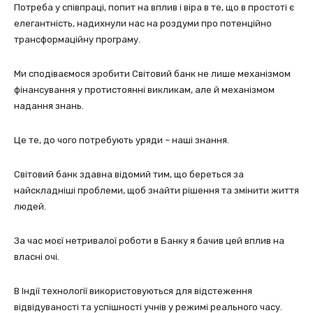
Потреба у співпраці, попит на вплив і віра в те, що в простоті є
елегантність, надихнули нас на роздуми про потенційно
трансформаційну програму.
Ми сподіваємося зробити Світовий банк не лише механізмом
фінансування у протистоянні викликам, але й механізмом
надання знань.
Це те, до чого потребують уряди – наші знання.
Світовий банк здавна відомий тим, що береться за
найскладніші проблеми, щоб знайти рішення та змінити життя
людей.
За час моєї нетривалої роботи в Банку я бачив цей вплив на
власні очі.
В Індії технології використовуються для відстеження
відвідуваності та успішності учнів у режимі реального часу.