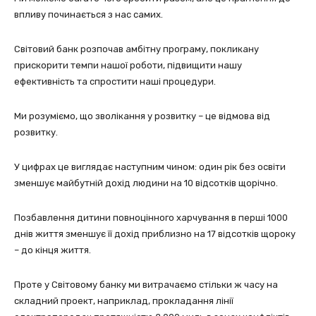
впливу починається з нас самих.
Світовий банк розпочав амбітну програму, покликану
прискорити темпи нашої роботи, підвищити нашу
ефективність та спростити наші процедури.
Ми розуміємо, що зволікання у розвитку – це відмова від
розвитку.
У цифрах це виглядає наступним чином: один рік без освіти
зменшує майбутній дохід людини на 10 відсотків щорічно.
Позбавлення дитини повноцінного харчування в перші 1000
днів життя зменшує її дохід приблизно на 17 відсотків щороку
– до кінця життя.
Проте у Світовому банку ми витрачаємо стільки ж часу на
складний проект, наприклад, прокладання лінії