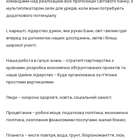
командами над реалізацією всіх пропозицій Світового банку, є
мультиплікатором сили для урядів, коли вони потребують
додаткового потенціалу.
І, нарешті, лідерство думок, яке рухає Банк, світ і великі ідеї
вперед за допомогою наших досліджень, звітів і більш
широкої участі.
Наша робота в галузі знань – стратегії партнерства з
країнами, розробка економічно обґрунтованих проектів та
наше ідейне лідерство – буде організована за п’ятьма
простими вертикалями:
Люди – охорона здоров’я, освіта, соціальний захист;
Процвітання – робочі місця, податкова політика, економічна
політика, охоплення фінансовими послугами, малий бізнес;
Планета – чисте повітря, вода, ґрунт, біорізноманіття, ліси,