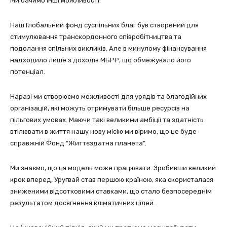
Ми бачимо інші можливості.
Наш Глобальний фонд суспільних благ був створений для
стимулювання транскордонного співробітництва та
подолання спільних викликів. Але в минулому фінансування
надходило лише з доходів МБРР, що обмежувало його
потенціал.
Наразі ми створюємо можливості для урядів та благодійних
організацій, які можуть отримувати більше ресурсів на
пільгових умовах. Маючи такі великими амбіції та здатність
втілювати в життя нашу нову місію ми віримо, що це буде
справжній Фонд “Життєздатна планета”.
Ми знаємо, що ця модель може працювати. Зробивши великий
крок вперед, Уругвай став першою країною, яка скористалася
зниженими відсотковими ставками, що стало безпосереднім
результатом досягнення кліматичних цілей.