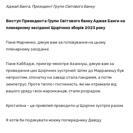
Аджай Банга, Президент Групи Світового Банку
Виступ Президента Групи Світового банку Аджая Банги на
пленарному засіданні Щорічних зборів 2023 року
Пане Марченко, дякую вам за головування на цьому
пленарному засіданні.
Пане Каббадж, прем’єр-міністре Аханнуш, дякую вам за
проведення цих Щорічних зустрічей. Шлях до Марракешу був
непростим, спочатку на заваді стала пандемія, а потім
землетрус. Проте тепло і гостинність, які ми отримали від
вашого уряду і всіх марокканців, стали розрадою.
Крісталіна – це привілей проводити ці Щорічні зустрічі разом.
Я хотів би подякувати моєму попереднику Девіду.