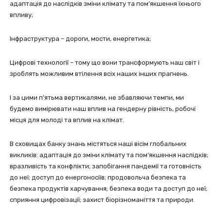
адаптація до наслідків зміни клімату та пом’якшення їхнього
впливу;
Інфраструктура – дороги, мости, енергетика;
Цифрові технології – тому що вони трансформують наш світ і
зроблять можливим втілення всіх наших інших прагнень.
І за цими п’ятьма вертикалями, не збавляючи темпи, ми
будемо вимірювати наш вплив на гендерну рівність, робочі
місця для молоді та вплив на клімат.
В сховищах банку знань містяться наші вісім глобальних
викликів: адаптація до зміни клімату та пом’якшення наслідків;
вразливість та конфлікти; запобігання пандемії та готовність
до неї; доступ до енергоносіїв; продовольча безпека та
безпека продуктів харчування; безпека води та доступ до неї;
сприяння цифровізації; захист біорізноманіття та природи.