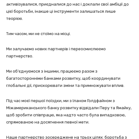
активізувалися, приєдналися до нас і доклали свої амбіції до
цієї боротьби, інакше ці інструменти залишаться лише
теорією.
Тим часом, ми не стоїмо на місці.
Ми залучаємо нових партнерів і переосмислюємо
партнерство.
Ми об’єднуємося з іншими, працюємо разом з
багатосторонніми банками розвитку, щоб координувати
глобальні дії, прискорювати зміни та примножувати вплив.
Під час моєї першої поїздки, ми з Іланом Голдфайном з
Міжамериканського банку розвитку відвідали Перу та Ямайку,
щоб зробити співпрацю, яка надто часто була випадковою,
спрямованою на досягнення певної мети.
Наше партнерство зосереджене на трьох цілях: боротьба з