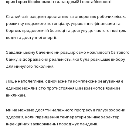
криз і криз біорізноманіття, пандемій і нестабільності.
Сталий світ завдяки зростанню та створенню робочих місць,
розвитку людського потенціалу, управлінню фінансами та
боргом, продовольчій безпеці та доступу до чистого повітря,
води та доступної енергії.
Завдяки цьому баченню ми розширюємо можливості Світового
банку, відображаючи реальність, яка була розкішшю вибору
для минулого покоління.
Лише наполегливе, одночасне та комплексне реагування є
єдиною можливістю протистояння цим взаємопов’язаним
викликам.
Ми не можемо досягти належного прогресу в галузі охорони
здоров’я, коли підвищення температури змінює характер
інфекційних захворювань і породжує пандемії.