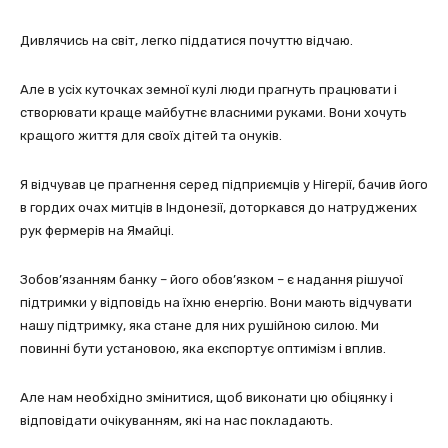
Дивлячись на світ, легко піддатися почуттю відчаю.
Але в усіх куточках земної кулі люди прагнуть працювати і
створювати краще майбутнє власними руками. Вони хочуть
кращого життя для своїх дітей та онуків.
Я відчував це прагнення серед підприємців у Нігерії, бачив його
в гордих очах митців в Індонезії, доторкався до натруджених
рук фермерів на Ямайці.
Зобов’язанням банку – його обов’язком – є надання рішучої
підтримки у відповідь на їхню енергію. Вони мають відчувати
нашу підтримку, яка стане для них рушійною силою. Ми
повинні бути установою, яка експортує оптимізм і вплив.
Але нам необхідно змінитися, щоб виконати цю обіцянку і
відповідати очікуванням, які на нас покладають.