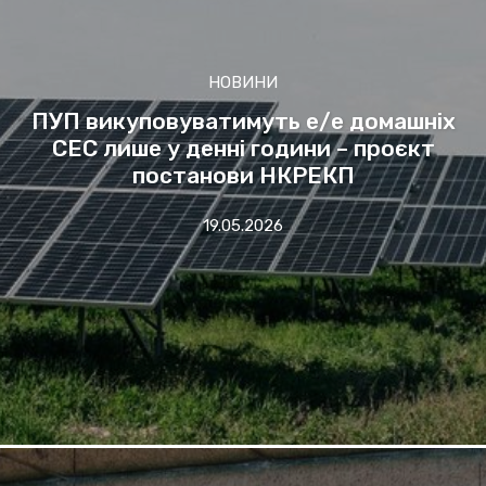
НОВИНИ
ПУП викуповуватимуть е/е домашніх
СЕС лише у денні години – проєкт
постанови НКРЕКП
19.05.2026