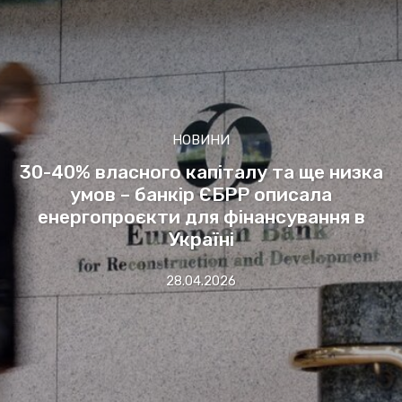
НОВИНИ
30-40% власного капіталу та ще низка
умов – банкір ЄБРР описала
енергопроєкти для фінансування в
Україні
28.04.2026