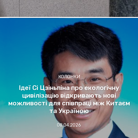
КОЛОНКИ
Ідеї Сі Цзіньпіна про екологічну
цивілізацію відкривають нові
можливості для співпраці між Китаєм
та Україною
08.04.2026