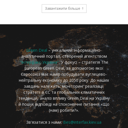
Завантажити більше
Green Deal
– унікальний інформаційно-
аналітичний портал, створений агентством
"Інтерфакс-Україна"
. У фокусі – стратегія The
European Green Deal, за допомогою якої
Євросоюз має намір побудувати вуглецево-
нейтральну економіку до 2050 року. До наших
завдань належить: моніторинг реалізації
стратегії в ЄС та глобальних кліматичних
тенденцій, аналіз впливу Green Deal на Україну
й пошук відповіді на споконвічне питання «Що
(нам) робити?».
Зв'язатися з нами:
Bes@interfax.kiev.ua