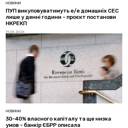
НОВИНИ
ПУП викуповуватимуть е/е домашніх СЕС
лише у денні години – проєкт постанови
НКРЕКП
19.05.2026
НОВИНИ
30-40% власного капіталу та ще низка
умов – банкір ЄБРР описала