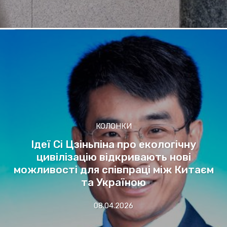
КОЛОНКИ
Ідеї Сі Цзіньпіна про екологічну
цивілізацію відкривають нові
можливості для співпраці між Китаєм
та Україною
08.04.2026