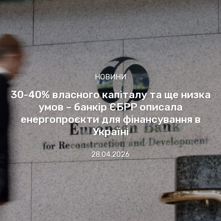
НОВИНИ
30-40% власного капіталу та ще низка
умов – банкір ЄБРР описала
енергопроєкти для фінансування в
Україні
28.04.2026