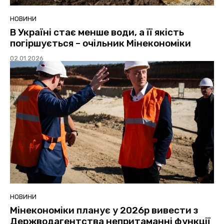
НОВИНИ
В Україні стає менше води, а її якість
погіршується – очільник Мінекономіки
02.01.2026
НОВИНИ
Мінекономіки планує у 2026р вивести з
Держводагентства непритаманні функції