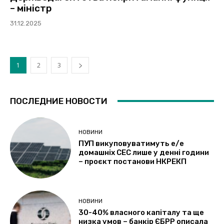
– міністр
31.12.2025
1
2
3
ПОСЛЕДНИЕ НОВОСТИ
НОВИНИ
ПУП викуповуватимуть е/е
домашніх СЕС лише у денні години
– проєкт постанови НКРЕКП
НОВИНИ
30-40% власного капіталу та ще
низка умов – банкір ЄБРР описала