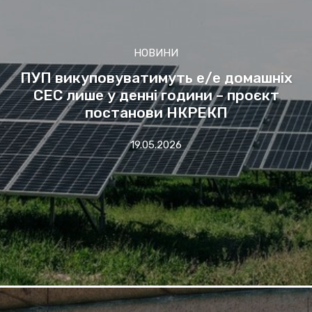
НОВИНИ
ПУП викуповуватимуть е/е домашніх
СЕС лише у денні години – проєкт
постанови НКРЕКП
19.05.2026