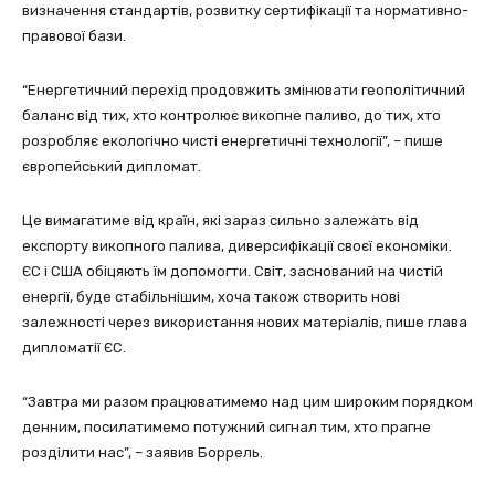
визначення стандартів, розвитку сертифікації та нормативно-
правової бази.
“Енергетичний перехід продовжить змінювати геополітичний
баланс від тих, хто контролює викопне паливо, до тих, хто
розробляє екологічно чисті енергетичні технології”, – пише
європейський дипломат.
Це вимагатиме від країн, які зараз сильно залежать від
експорту викопного палива, диверсифікації своєї економіки.
ЄС і США обіцяють їм допомогти. Світ, заснований на чистій
енергії, буде стабільнішим, хоча також створить нові
залежності через використання нових матеріалів, пише глава
дипломатії ЄС.
“Завтра ми разом працюватимемо над цим широким порядком
денним, посилатимемо потужний сигнал тим, хто прагне
розділити нас”, – заявив Боррель.