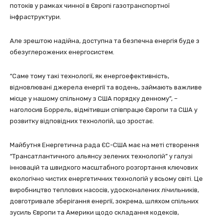
потоків у рамках чинної в Європі газотранспортної
інфраструктури.
Але зрештою надійна, доступна та безпечна енергія буде з
обезуглерожених енергосистем.
“Саме тому такі технології, як енергоефективність,
відновлювані джерела енергії та водень, займають важливе
місце у нашому спільному з США порядку денному”, –
наголосив Боррель, відмітивши співпрацю Європи та США у
розвитку відповідних технологій, що зростає.
Майбутня Енергетична рада ЄС-США має на меті створення
“Трансатлантичного альянсу зелених технологій” у галузі
інновацій та швидкого масштабного розгортання ключових
екологічно чистих енергетичних технологій у всьому світі. Це
виробництво теплових насосів, удосконалених лічильників,
довготривале зберігання енергії, зокрема, шляхом спільних
зусиль Європи та Америки щодо складання кодексів,