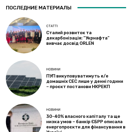
ПОСЛЕДНИЕ МАТЕРИАЛЫ
СТАТТІ
Сталий розвиток та
декарбонізація: “Укрнафта”
вивчає досвід ORLEN
НОВИНИ
ПУП викуповуватимуть е/е
домашніх СЕС лише у денні години
– проєкт постанови НКРЕКП
НОВИНИ
30-40% власного капіталу та ще
низка умов – банкір ЄБРР описала
енергопроєкти для фінансування в