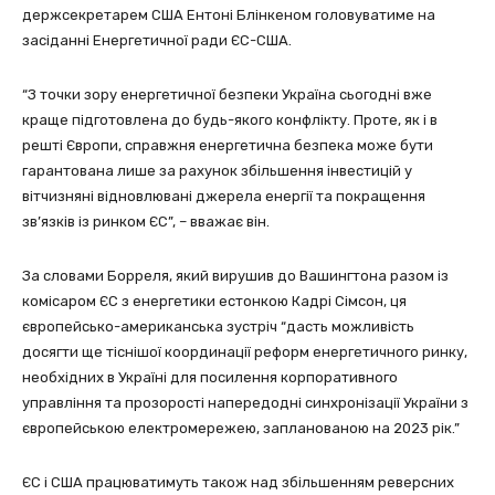
держсекретарем США Ентоні Блінкеном головуватиме на
засіданні Енергетичної ради ЄС-США.
“З точки зору енергетичної безпеки Україна сьогодні вже
краще підготовлена до будь-якого конфлікту. Проте, як і в
решті Європи, справжня енергетична безпека може бути
гарантована лише за рахунок збільшення інвестицій у
вітчизняні відновлювані джерела енергії та покращення
зв’язків із ринком ЄС”, – вважає він.
За словами Борреля, який вирушив до Вашингтона разом із
комісаром ЄС з енергетики естонкою Кадрі Сімсон, ця
європейсько-американська зустріч “дасть можливість
досягти ще тіснішої координації реформ енергетичного ринку,
необхідних в Україні для посилення корпоративного
управління та прозорості напередодні синхронізації України з
європейською електромережею, запланованою на 2023 рік.”
ЄС і США працюватимуть також над збільшенням реверсних