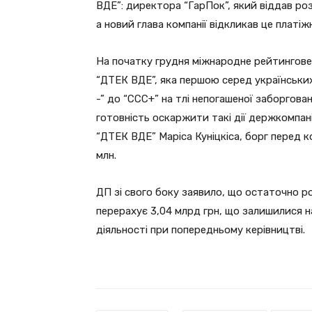
ВДЕ”: директора “ГарПок”, який віддав ро
а новий глава компанії відкликав це платіж
На початку грудня міжнародне рейтингов
“ДТЕК ВДЕ”, яка першою серед українських к
-” до “CCC+” на тлі непогашеної заборгова
готовність оскаржити такі дії держкомпан
“ДТЕК ВДЕ” Маріса Куніцкіса, борг перед 
млн.
ДП зі свого боку заявило, що остаточно р
перерахує 3,04 млрд грн, що залишилися на
діяльності при попередньому керівництві.