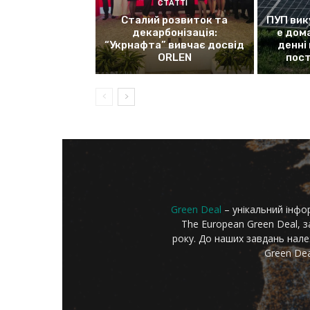
СТАТТІ
Сталий розвиток та
ПУП вик
декарбонізація:
е дом
“Укрнафта” вивчає досвід
денні
ORLEN
пос
Green Deal
– унікальний інфо
The European Green Deal, 
року. До наших завдань належ
Green Dea