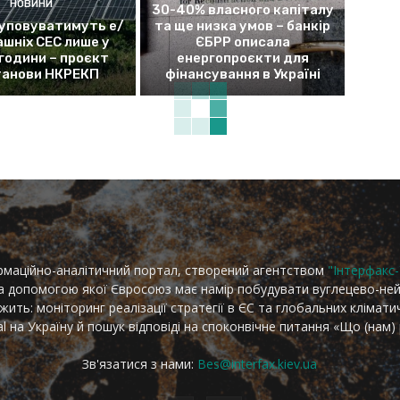
НОВИНИ
30-40% власного капіталу
уповуватимуть е/
та ще низка умов – банкір
ашніх СЕС лише у
ЄБРР описала
 години – проєкт
енергопроєкти для
танови НКРЕКП
фінансування в Україні
рмаційно-аналітичний портал, створений агентством
"Інтерфакс-
за допомогою якої Євросоюз має намір побудувати вуглецево-не
ить: моніторинг реалізації стратегії в ЄС та глобальних клімати
l на Україну й пошук відповіді на споконвічне питання «Що (нам)
Зв'язатися з нами:
Bes@interfax.kiev.ua