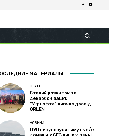
ОСЛЕДНИЕ МАТЕРИАЛЫ
СТАТТІ
Сталий розвиток та
декарбонізація:
“Укрнафта” вивчає досвід
ORLEN
НОВИНИ
ПУП викуповуватимуть е/е
домашніх СЕС лише у денні