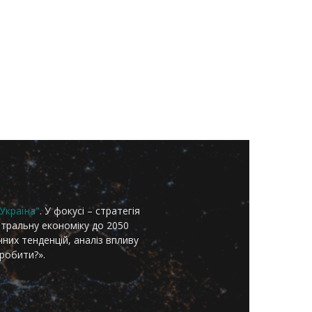
Україна"
. У фокусі – стратегія
йтральну економіку до 2050
чних тенденцій, аналіз впливу
 робити?».