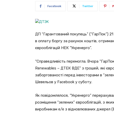
Facebook
Twitter
P
ДП “Гарантований покупець” (“ГарПок”) 21 
в оплату боргу за рахунок коштів, отрима
єврооблігацій НЕК “Укренерго”.
“Справедливість перемогла. Вчора “ГарПок
Renewables – ДТЕК ВДЕ” з грошей, які євр
заборгованості перед інвесторами в “зеле
Шевельов у Facebook у суботу.
Як повідомлялося, “Укренерго” перерахувал
розміщення “зелених” єврооблігацій, з як
виробникам е/е з відновлюваних джерел (В