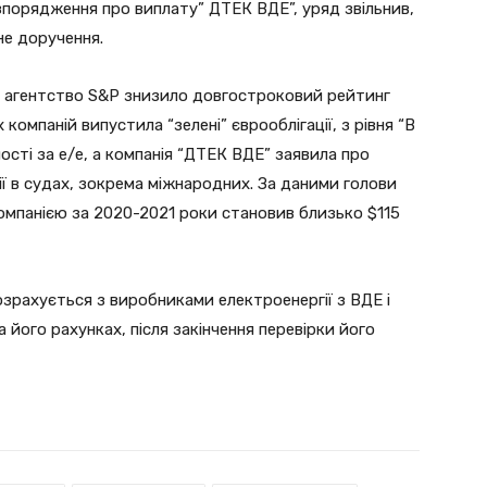
зпорядження про виплату” ДТЕК ВДЕ”, уряд звільнив,
не доручення.
е агентство S&P знизило довгостроковий рейтинг
омпаній випустила “зелені” єврооблігації, з рівня “B
ності за е/е, а компанія “ДТЕК ВДЕ” заявила про
ії в судах, зокрема міжнародних. За даними голови
компанією за 2020-2021 роки становив близько $115
озрахується з виробниками електроенергії з ВДЕ і
 його рахунках, після закінчення перевірки його