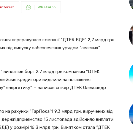
interest
WhatsApp
січня перерахувало компанії “ДТЕК ВДЕ” 2,7 млрд грн
них від випуску забезпечених урядом “зелених”
” виплатив борг 2,7 млрд грн компаніям “DTEK
опейські кредитори виділили на погашення
ну” енергетику”, – написав спікер ДТЕК Олександр
о на рахунки “ГарПока”1 9,3 млрд грн, виручених від
их держпідприємство 15 листопада здійснило виплати
ДЕ) у розмірі 16,3 млрд грн. Винятком стала “ДТЕК