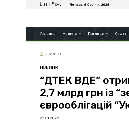
C
35.4
Kyiv
Четвер, 6 Серпня, 2026
Головна
Новини
Погляди
Статті
Новини
НОВИНИ
“ДТЕК ВДЕ” отри
2,7 млрд грн із “
єврооблігацій “У
22.01.2022