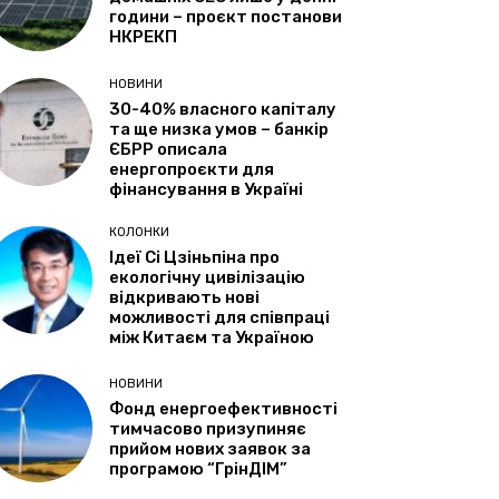
години – проєкт постанови
НКРЕКП
НОВИНИ
30-40% власного капіталу
та ще низка умов – банкір
ЄБРР описала
енергопроєкти для
фінансування в Україні
КОЛОНКИ
Ідеї Сі Цзіньпіна про
екологічну цивілізацію
відкривають нові
можливості для співпраці
між Китаєм та Україною
НОВИНИ
Фонд енергоефективності
тимчасово призупиняє
прийом нових заявок за
програмою “ГрінДІМ”