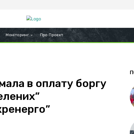
Моніторинг
Про Проєкт
П
мала в оплату боргу
зелених”
кренерго”