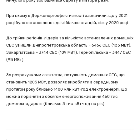
минулого року збільшилася одразу в півтора рази.
При цьому в Держенергоефективності зазначили, що у 2021
році було встановлено вдвічі більше станцій, ніж у 2020 році.
До трійки регіонів-лідерів за кількістю встановлених домашніх
СЕС увійшли Дніпропетровська область – 6466 СЕС (183 МВт),
Закарпатська – 3744 СЕС (109 МВт), Тернопільська – 3447 СЕС
(98 МВт).
За розрахунками агентства, потужність домашніх СЕС, що
становить 1205 МВт, дозволяє виробляти в середньому
протягом року близько 1400 млн кВт-год електроенергії, що
можна порівняти з обсягом енергоспоживання 460 тис.
домогосподарств (близько 3 тис. кВт-год на рік).