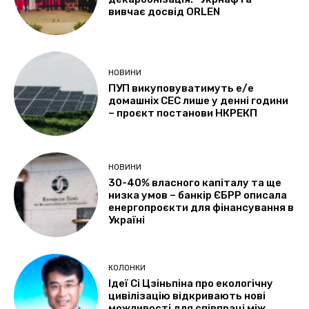
вивчає досвід ORLEN
НОВИНИ
ПУП викуповуватимуть е/е
домашніх СЕС лише у денні години
– проєкт постанови НКРЕКП
НОВИНИ
30-40% власного капіталу та ще
низка умов – банкір ЄБРР описала
енергопроєкти для фінансування в
Україні
КОЛОНКИ
Ідеї Сі Цзіньпіна про екологічну
цивілізацію відкривають нові
можливості для співпраці між