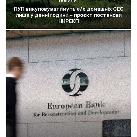
НОВИНИ
ПУП викуповуватимуть е/е домашніх СЕС
лише у денні години – проєкт постанови
НКРЕКП