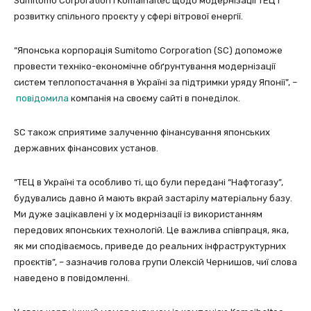
Sumitomo Corporation і Komaihaltec щодо модернізації ТЕЦ і
розвитку спільного проєкту у сфері вітрової енергії.
“Японська корпорація Sumitomo Corporation (SC) допоможе
провести техніко-економічне обґрунтування модернізації
систем теплопостачання в Україні за підтримки уряду Японії”, –
повідомила
компанія на своєму сайті в понеділок.
SC також сприятиме залученню фінансування японських
державних фінансових установ.
“ТЕЦ в Україні та особливо ті, що були передані “Нафтогазу”,
будувались давно й мають вкрай застарілу матеріальну базу.
Ми дуже зацікавлені у їх модернізації із використанням
передових японських технологій. Це важлива співпраця, яка,
як ми сподіваємось, приведе до реальних інфраструктурних
проєктів”, – зазначив голова групи Олексій Чернишов, чиї слова
наведено в повідомленні.