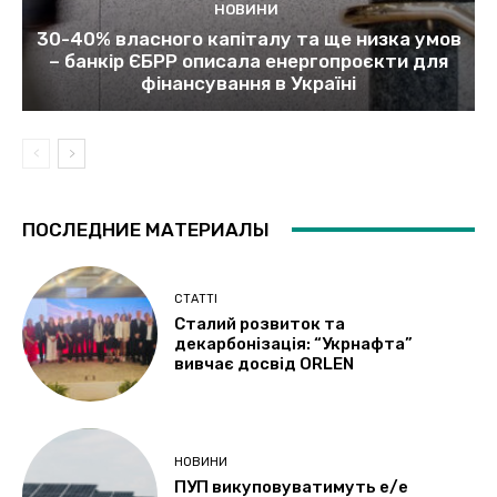
НОВИНИ
30-40% власного капіталу та ще низка умов
– банкір ЄБРР описала енергопроєкти для
фінансування в Україні
ПОСЛЕДНИЕ МАТЕРИАЛЫ
СТАТТІ
Сталий розвиток та
декарбонізація: “Укрнафта”
вивчає досвід ORLEN
НОВИНИ
ПУП викуповуватимуть е/е