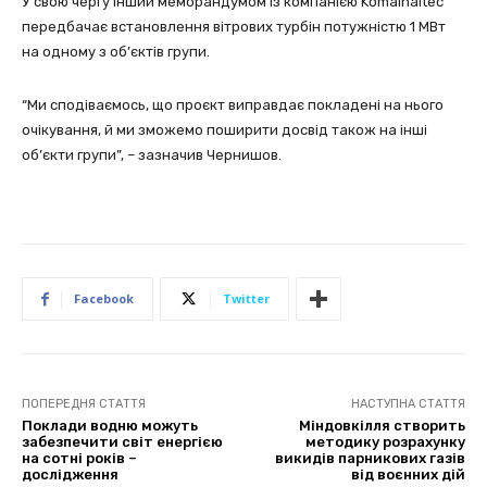
У свою чергу інший меморандумом із компанією Komaihaltec
передбачає встановлення вітрових турбін потужністю 1 МВт
на одному з об’єктів групи.
“Ми сподіваємось, що проєкт виправдає покладені на нього
очікування, й ми зможемо поширити досвід також на інші
об’єкти групи”, – зазначив Чернишов.
Facebook
Twitter
ПОПЕРЕДНЯ СТАТТЯ
НАСТУПНА СТАТТЯ
Поклади водню можуть
Міндовкілля створить
забезпечити світ енергією
методику розрахунку
на сотні років –
викидів парникових газів
дослідження
від воєнних дій