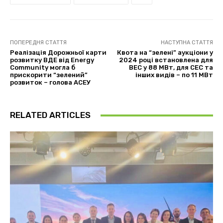
ПОПЕРЕДНЯ СТАТТЯ
НАСТУПНА СТАТТЯ
Реалізація Дорожньої карти
Квота на “зелені” аукціони у
розвитку ВДЕ від Energy
2024 році встановлена для
Community могла б
ВЕС у 88 МВт, для СЕС та
прискорити “зелений”
інших видів – по 11 МВт
розвиток – голова АСЕУ
RELATED ARTICLES