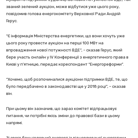
званий зелений аукціон, може відбутися уже цього року,
повідомив голова енергокомітету Верховної Ради Андрій
Герус.
“Є інформація Міністерства енергетики, що вони хочуть уже
цього року провести аукціон на перші 100 МВт на
впровадження нової потужності ВДЕ”, – сказав Герус, який
бере участь онлайн у IV Конференції з енергетичного права в
Києві у п’ятницю, передає кореспондент “Енергореформи”.
“Хочемо, щоб розпочиналися аукціони підтримки ВДЕ, те, що
було передбачено в законодавстві ще у 2018 році”, – сказав
він.
При цьому він зазначив, що зараз комітет відпрацьовує
питання, чи потрібні якісь зміни до правової бази в цьому
напрямі.
Зі свого боку головний експерт із відновлюваної енергетики