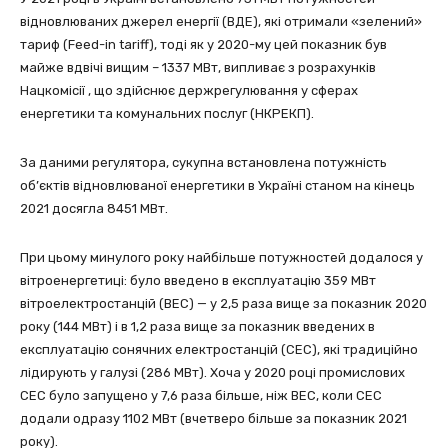
відновлюваних джерел енергії (ВДЕ), які отримали «зелений»
тариф (Feed-in tariff), тоді як у 2020-му цей показник був
майже вдвічі вищим – 1337 МВт, випливає з розрахунків
Нацкомісії , що здійснює держрегулювання у сферах
енергетики та комунальних послуг (НКРЕКП).
За даними регулятора, сукупна встановлена ​​потужність
об’єктів відновлюваної енергетики в Україні станом на кінець
2021 досягла 8451 МВт.
При цьому минулого року найбільше потужностей додалося у
вітроенергетиці: було введено в експлуатацію 359 МВт
вітроелектростанцій (ВЕС) — у 2,5 раза вище за показник 2020
року (144 МВт) і в 1,2 раза вище за показник введених в
експлуатацію сонячних електростанцій (СЕС), які традиційно
лідирують у галузі (286 МВт). Хоча у 2020 році промислових
СЕС було запущено у 7,6 раза більше, ніж ВЕС, коли СЕС
додали одразу 1102 МВт (вчетверо більше за показник 2021
року).