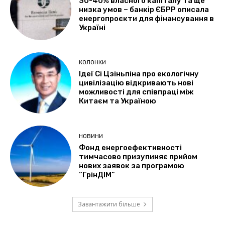
30-40% власного капіталу та ще
низка умов – банкір ЄБРР описала
енергопроєкти для фінансування в
Україні
КОЛОНКИ
Ідеї Сі Цзіньпіна про екологічну
цивілізацію відкривають нові
можливості для співпраці між
Китаєм та Україною
НОВИНИ
Фонд енергоефективності
тимчасово призупиняє прийом
нових заявок за програмою
“ГрінДІМ”
Завантажити більше