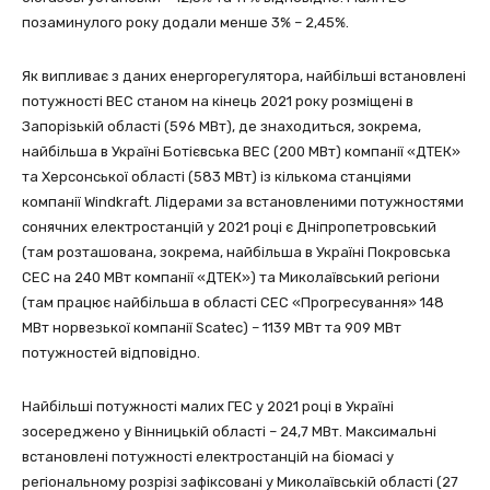
позаминулого року додали менше 3% – 2,45%.
Як випливає з даних енергорегулятора, найбільші встановлені
потужності ВЕС станом на кінець 2021 року розміщені в
Запорізькій області (596 МВт), де знаходиться, зокрема,
найбільша в Україні Ботієвська ВЕС (200 МВт) компанії «ДТЕК»
та Херсонської області (583 МВт) із кількома станціями
компанії Windkraft. Лідерами за встановленими потужностями
сонячних електростанцій у 2021 році є Дніпропетровський
(там розташована, зокрема, найбільша в Україні Покровська
СЕС на 240 МВт компанії «ДТЕК») та Миколаївський регіони
(там працює найбільша в області СЕС «Прогресування» 148
МВт норвезької компанії Scatec) – 1139 МВт та 909 МВт
потужностей відповідно.
Найбільші потужності малих ГЕС у 2021 році в Україні
зосереджено у Вінницькій області – 24,7 МВт. Максимальні
встановлені потужності електростанцій на біомасі у
регіональному розрізі зафіксовані у Миколаївській області (27