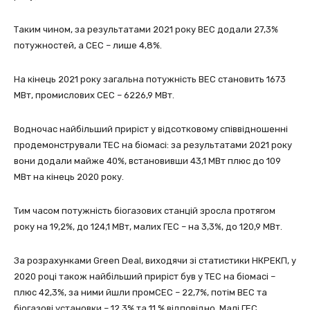
Таким чином, за результатами 2021 року ВЕС додали 27,3%
потужностей, а СЕС – лише 4,8%.
На кінець 2021 року загальна потужність ВЕС становить 1673
МВт, промислових СЕС – 6226,9 МВт.
Водночас найбільший приріст у відсотковому співвідношенні
продемонстрували ТЕС на біомасі: за результатами 2021 року
вони додали майже 40%, встановивши 43,1 МВт плюс до 109
МВт на кінець 2020 року.
Тим часом потужність біогазових станцій зросла протягом
року на 19,2%, до 124,1 МВт, малих ГЕС – на 3,3%, до 120,9 МВт.
За розрахунками Green Deal, виходячи зі статистики НКРЕКП, у
2020 році також найбільший приріст був у ТЕС на біомасі –
плюс 42,3%, за ними йшли промСЕС – 22,7%, потім ВЕС та
біогазові установки – 12,3% та 11 % відповідно. Малі ГЕС