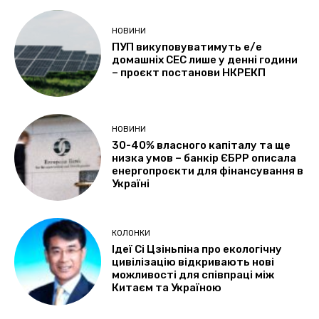
НОВИНИ
ПУП викуповуватимуть е/е
домашніх СЕС лише у денні години
– проєкт постанови НКРЕКП
НОВИНИ
30-40% власного капіталу та ще
низка умов – банкір ЄБРР описала
енергопроєкти для фінансування в
Україні
КОЛОНКИ
Ідеї Сі Цзіньпіна про екологічну
цивілізацію відкривають нові
можливості для співпраці між
Китаєм та Україною