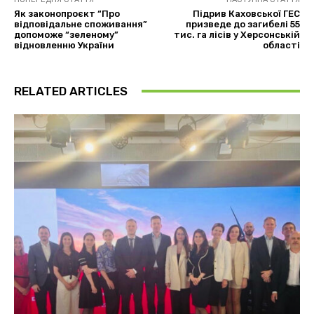
Як законопроєкт “Про
Підрив Каховської ГЕС
відповідальне споживання”
призведе до загибелі 55
допоможе “зеленому”
тис. га лісів у Херсонській
відновленню України
області
RELATED ARTICLES