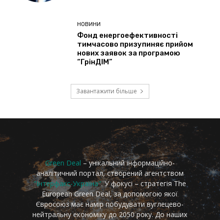
Green Deal
– унікальний інформаційно-
аналітичний портал, створений агентством
"Інтерфакс-Україна"
. У фокусі – стратегія The
European Green Deal, за допомогою якої
Євросоюз має намір побудувати вуглецево-
нейтральну економіку до 2050 року. До наших