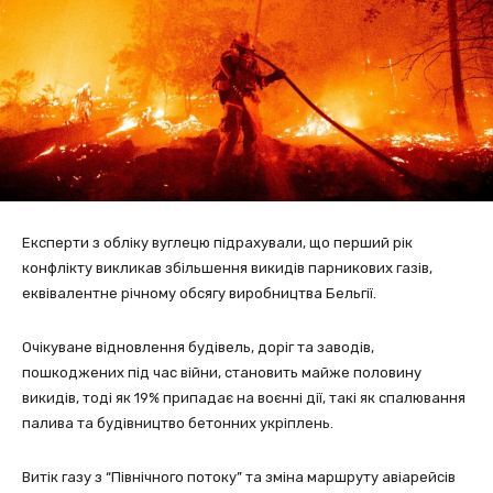
Експерти з обліку вуглецю підрахували, що перший рік
конфлікту викликав збільшення викидів парникових газів,
еквівалентне річному обсягу виробництва Бельгії.
Очікуване відновлення будівель, доріг та заводів,
пошкоджених під час війни, становить майже половину
викидів, тоді як 19% припадає на воєнні дії, такі як спалювання
палива та будівництво бетонних укріплень.
Витік газу з “Північного потоку” та зміна маршруту авіарейсів