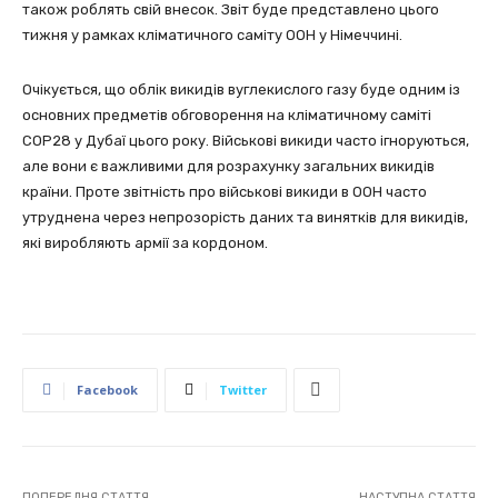
також роблять свій внесок. Звіт буде представлено цього
тижня у рамках кліматичного саміту ООН у Німеччині.
Очікується, що облік викидів вуглекислого газу буде одним із
основних предметів обговорення на кліматичному саміті
COP28 у Дубаї цього року. Військові викиди часто ігноруються,
але вони є важливими для розрахунку загальних викидів
країни. Проте звітність про військові викиди в ООН часто
утруднена через непрозорість даних та винятків для викидів,
які виробляють армії за кордоном.
Facebook
Twitter
ПОПЕРЕДНЯ СТАТТЯ
НАСТУПНА СТАТТЯ