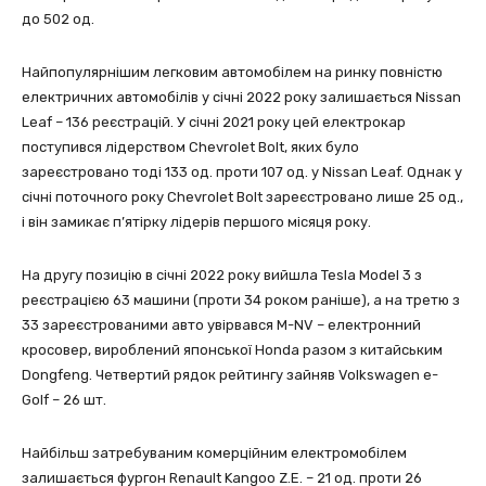
до 502 од.
Найпопулярнішим легковим автомобілем на ринку повністю
електричних автомобілів у січні 2022 року залишається Nissan
Leaf – 136 реєстрацій. У січні 2021 року цей електрокар
поступився лідерством Chevrolet Bolt, яких було
зареєстровано тоді 133 од. проти 107 од. у Nissan Leaf. Однак у
січні поточного року Chevrolet Bolt зареєстровано лише 25 од.,
і він замикає п’ятірку лідерів першого місяця року.
На другу позицію в січні 2022 року вийшла Tesla Model 3 з
реєстрацією 63 машини (проти 34 роком раніше), а на третю з
33 зареєстрованими авто увірвався M-NV – електронний
кросовер, вироблений японської Honda разом з китайським
Dongfeng. Четвертий рядок рейтингу зайняв Volkswagen e-
Golf – 26 шт.
Найбільш затребуваним комерційним електромобілем
залишається фургон Renault Kangoo Z.E. – 21 од. проти 26