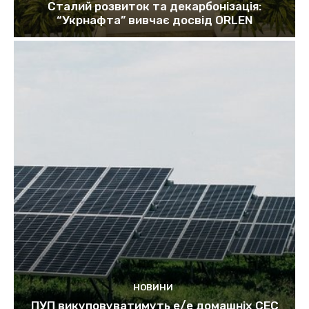
Сталий розвиток та декарбонізація:
“Укрнафта” вивчає досвід ORLEN
НОВИНИ
ПУП викуповуватимуть е/е домашніх СЕС