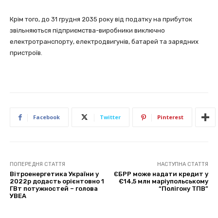
Крім того, до 31 грудня 2035 року від податку на прибуток
звільняються підприємства-виробники виключно
електротранспорту, електродвигунів, батарей та зарядних
пристроїв.
Facebook
Twitter
Pinterest
ПОПЕРЕДНЯ СТАТТЯ
НАСТУПНА СТАТТЯ
Вітроенергетика України у
ЄБРР може надати кредит у
2022р додасть орієнтовно 1
€14,5 млн маріупольському
ГВт потужностей – голова
“Полігону ТПВ”
УВЕА