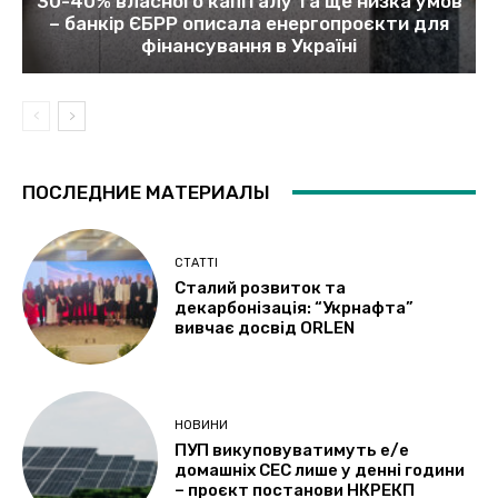
30-40% власного капіталу та ще низка умов
– банкір ЄБРР описала енергопроєкти для
фінансування в Україні
ПОСЛЕДНИЕ МАТЕРИАЛЫ
СТАТТІ
Сталий розвиток та
декарбонізація: “Укрнафта”
вивчає досвід ORLEN
НОВИНИ
ПУП викуповуватимуть е/е
домашніх СЕС лише у денні години
– проєкт постанови НКРЕКП