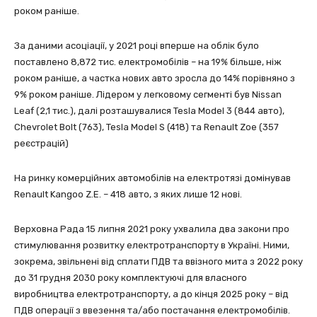
роком раніше.
За даними асоціації, у 2021 році вперше на облік було
поставлено 8,872 тис. електромобілів – на 19% більше, ніж
роком раніше, а частка нових авто зросла до 14% порівняно з
9% роком раніше. Лідером у легковому сегменті був Nissan
Leaf (2,1 тис.), далі розташувалися Tesla Model 3 (844 авто),
Chevrolet Bolt (763), Tesla Model S (418) та Renault Zoe (357
реєстрацій)
На ринку комерційних автомобілів на електротязі домінував
Renault Kangoo Z.E. – 418 авто, з яких лише 12 нові.
Верховна Рада 15 липня 2021 року ухвалила два закони про
стимулювання розвитку електротранспорту в Україні. Ними,
зокрема, звільнені від сплати ПДВ та ввізного мита з 2022 року
до 31 грудня 2030 року комплектуючі для власного
виробництва електротранспорту, а до кінця 2025 року – від
ПДВ операції з ввезення та/або постачання електромобілів.