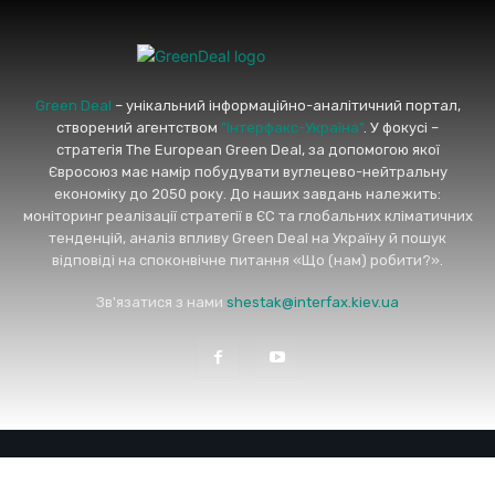
Green Deal
– унікальний інформаційно-аналітичний портал,
створений агентством
"Інтерфакс-Україна"
. У фокусі –
стратегія The European Green Deal, за допомогою якої
Євросоюз має намір побудувати вуглецево-нейтральну
економіку до 2050 року. До наших завдань належить:
моніторинг реалізації стратегії в ЄС та глобальних кліматичних
тенденцій, аналіз впливу Green Deal на Україну й пошук
відповіді на споконвічне питання «Що (нам) робити?».
Зв'язатися з нами
shestak@interfax.kiev.ua