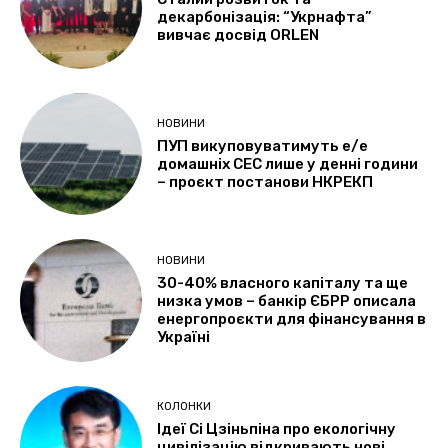
декарбонізація: “Укрнафта”
вивчає досвід ORLEN
НОВИНИ
ПУП викуповуватимуть е/е
домашніх СЕС лише у денні години
– проєкт постанови НКРЕКП
НОВИНИ
30-40% власного капіталу та ще
низка умов – банкір ЄБРР описала
енергопроєкти для фінансування в
Україні
КОЛОНКИ
Ідеї Сі Цзіньпіна про екологічну
цивілізацію відкривають нові