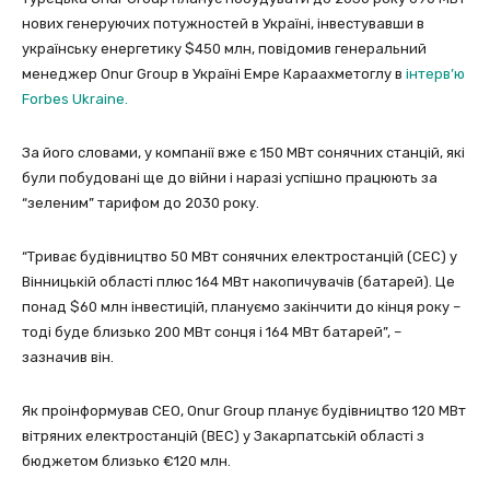
нових генеруючих потужностей в Україні, інвестувавши в
українську енергетику $450 млн, повідомив генеральний
менеджер Onur Group в Україні Емре Караахметоглу в
інтерв’ю
Forbes Ukraine.
За його словами, у компанії вже є 150 МВт сонячних станцій, які
були побудовані ще до війни і наразі успішно працюють за
“зеленим” тарифом до 2030 року.
“Триває будівництво 50 МВт сонячних електростанцій (СЕС) у
Вінницькій області плюс 164 МВт накопичувачів (батарей). Це
понад $60 млн інвестицій, плануємо закінчити до кінця року –
тоді буде близько 200 МВт сонця і 164 МВт батарей”, –
зазначив він.
Як проінформував CEO, Onur Group планує будівництво 120 МВт
вітряних електростанцій (ВЕС) у Закарпатській області з
бюджетом близько €120 млн.