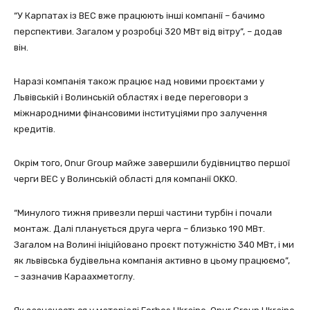
“У Карпатах із ВЕС вже працюють інші компанії – бачимо
перспективи. Загалом у розробці 320 МВт від вітру”, – додав
він.
Наразі компанія також працює над новими проєктами у
Львівській і Волинській областях і веде переговори з
міжнародними фінансовими інституціями про залучення
кредитів.
Окрім того, Onur Group майже завершили будівництво першої
черги ВЕС у Волинській області для компанії OKKO.
“Минулого тижня привезли перші частини турбін і почали
монтаж. Далі планується друга черга – близько 190 МВт.
Загалом на Волині ініційовано проєкт потужністю 340 МВт, і ми
як львівська будівельна компанія активно в цьому працюємо”,
– зазначив Караахметоглу.