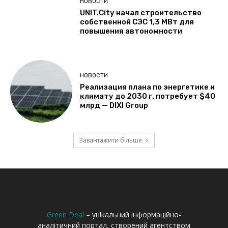
Green Deal
– унікальний інформаційно-
аналітичний портал, створений агентством