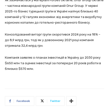
Як зазначається у матеріалі Forbes Ukraine, Onur Group Ukraine
– частина міжнародної групи компаній Onur Group. У червні
2025-го бізнес турецької групи в Україні налічує близько 40
компаній у 12 галузях економіки: від енергетики та видобутку
корисних копалин до готельно-ресторанного бізнесу.
Консолідований виторг групи скоротився 2024 року на 18% –
до 8,9 млрд грн, тоді як у довоєнному 2021 році компанія
отримала 32,4 млрд грн.
Компанія заявляє о планах інвестицій в Україну до 2030 року
$650 млн та оцінює інвестиції за попередні 20 років роботи в
близько $570 млн.
Facebook
Twitter