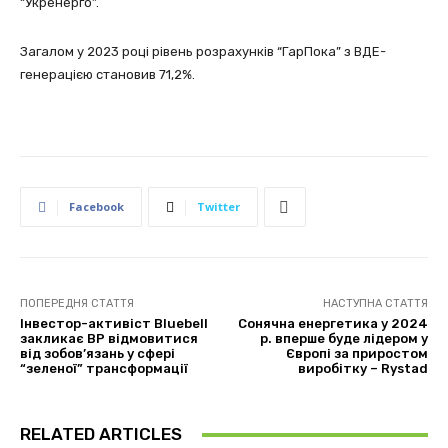
“Укренерго”.
Загалом у 2023 році рівень розрахунків “ГарПока” з ВДЕ-
генерацією становив 71,2%.
Facebook
Twitter
ПОПЕРЕДНЯ СТАТТЯ
НАСТУПНА СТАТТЯ
Інвестор-активіст Bluebell
Сонячна енергетика у 2024
закликає BP відмовитися
р. вперше буде лідером у
від зобов’язань у сфері
Європі за приростом
“зеленої” трансформації
виробітку – Rystad
RELATED ARTICLES