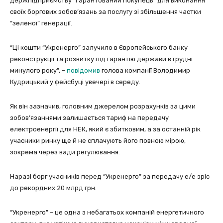
держпідприємству “Гарантований покупець” для виконання
своїх боргових зобов’язань за послугу зі збільшення частки
“зеленої” генерації.
“Ці кошти “Укренерго” залучило в Європейського банку
реконструкції та розвитку під гарантію держави в грудні
минулого року”, –
повідомив
голова компанії Володимир
Кудрицький у фейсбуці увечері в середу.
Як він зазначив, головним джерелом розрахунків за цими
зобов’язаннями залишається тариф на передачу
електроенергії для НЕК, який є збитковим, а за останній рік
учасники ринку ще й не сплачують його повною мірою,
зокрема через вади регулювання.
Наразі борг учасників перед “Укренерго” за передачу е/е зріс
до рекордних 20 млрд грн.
“Укренерго” – це одна з небагатьох компаній енергетичного