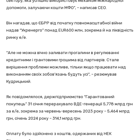
сектору, яка успішно використовує механізм міжнародної
допомоги, залучаючи кошти МФО”, – написав CEO.
Він нагадав, що ЄБРР від початку повномасштабної війни
надав “Укренерго” понад EUR600 млн, зокрема й на ліквідність
ринку е/е.
“Але не можна вічно заливати прогалини в регулюванні
кредитними і грантовими грошима від партнерів. Стале
вирішення проблеми можливе, тільки якщо працювати над
виконанням своїх зобов’язань будуть усі”, – резюмував
Кудрицький.
Як повідомлялося, держпідприємство “Гарантований
покупець” 31 січня перерахувало ВДЕ-генерації 5,778 млрд грн
за е/е, зокрема за червень-вересень 2023 року – 5,464 млрд
грн, січень 2024 року – 314,1 млрд грн.
Оплату було здійснено з коштів, одержаних від НЕК