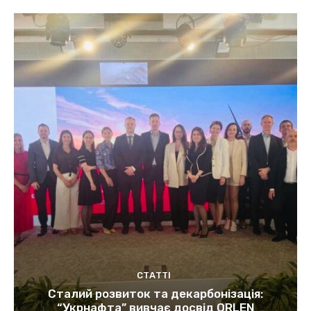
СТАТТІ
Сталий розвиток та декарбонізація:
“Укрнафта” вивчає досвід ORLEN