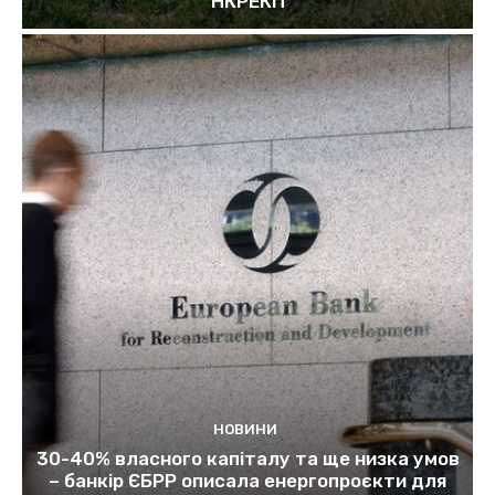
НКРЕКП
НОВИНИ
30-40% власного капіталу та ще низка умов
– банкір ЄБРР описала енергопроєкти для