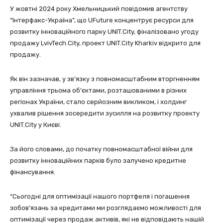
У жовтні 2024 року Хмельницький повідомив агентству
“Інтерфакс-Україна”, що UFuture концентрує ресурси для
розвитку інноваційного парку UNIT.City, фіналізовано угоду
продажу LvivTech.City, проект UNIT.City Kharkiv відкрито для
продажу.
Як він зазначав, у зв’язку з повномасштабним вторгненням
управління трьома об’єктами, розташованими в різних
регіонах України, стало серйозним викликом, і холдинг
ухвалив рішення зосередити зусилля на розвитку проекту
UNIT.City у Києві.
За його словами, до початку повномасштабної війни для
розвитку інноваційних парків було залучено кредитне
фінансування.
“Сьогодні для оптимізації нашого портфеля і погашення
зобов’язань за кредитами ми розглядаємо можливості для
оптимізації через продаж активів, які не відповідають нашій