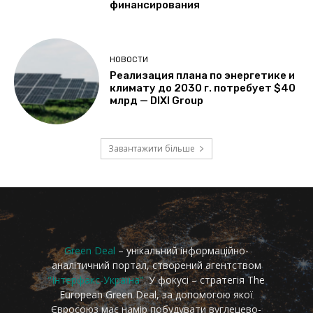
Green Deal
– унікальний інформаційно-
аналітичний портал, створений агентством
"Інтерфакс-Україна"
. У фокусі – стратегія The
European Green Deal, за допомогою якої
Євросоюз має намір побудувати вуглецево-