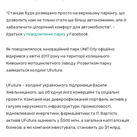
“Станцію буде розміщено просто на верхньому паркінгу, що
дозволить нам не тільки стати ще більш автономними, але й
забезпечити цілорічний комфорт для автомобілістів”, –
йдеться
у повідомленні парку
у Facebook.
Як повідомлялося, інноваційний парк UNIT.City офіційно
відкрився у квітні 2017 року на території колишнього
Київського мотоциклетного заводу. Розвитком парку
займається холдинг UFuture.
UFuture – холдинг українського підприємця Василя
Хмельницького, що об’єднує його комерційні та соціальні
проєкти. Компанія має диверсифікований портфель активів у
галузях нерухомості, інфраструктури, промисловості,
відновлюваної енергетики, фармацевтики та IT. Вартість
активів UFuture оцінюють у $500 млн, а загальна капіталізація
бізнесів, в які компанія інвестувала, становить до $1 млрд.