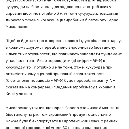
будується близько 1 млн тонн потужностей для переробки
кукурудзи на біоетанол, для задоволення потреб яких у
сировині щорічно потрібно 3 млн тонн кукурудзи, повідомив
директор Української асоціації виробників біоетанолу Тарас
Миколаєнко.
“Щойно йдеться про створення нового індустріального парку,
в кожному другому передбачено виробництво біоетанолу.
Тільки тих потужностей, що починають закладати фундамент,
у нас 1 млн тонн. Якщо переводити (ці цифри –
ІФ-У
) в
кукурудзу, то її потрібно 3 млн тонн. Отже, кукурудза при
оптимістичному сценарії при повній завантаженості
(біоетанольних заводів –
ІФ-У
) буде перероблятися тут”, –
сказав він на конференції “Ведення агробізнесу в Україні” в
Києві у четвер.
Миколаєнко уточнив, що наразі Європа споживає 6 млн тонн
біоетанолу на рік, тож український продукт однозначно
можна було б експортувати в Європейський Союз. У рамках
оновленої торговельної угоди ЄС під впливом власних