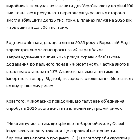
виробників планував встановити для України квоту на рівні 100
тис. тонн, яку в результаті переговорів українська сторона
змогла збільшити до 125 тис. тонн. В планах галузі на 2026 рік
– збільшити її до 300 тис. тонн.
Водночас він нагадав, що з липня 2025 року у Верховній Раді
зареєстровано законопроєкт, який передбачає
запровадження з липня 2026 року в Україні обов`язкове
додавання до пального понад 7% біоетанолу, частка якого в
ідеалі має становити 10%. Аналогічна вимога діятиме до
імпортного товару. Відповідно, зросте споживання біоетанолу
на внутрішньому ринку.
Крім того, Миколаєнко повідомив, що галузеве об`єднання
спробує в 2026 році захистити власний внутрішній ринок.
“Ми стикнулися з тим, що крім квот в Європейському Союзі
існує технічне регулювання. Це справжні неторгівельні
бар’єри, які непогано працюють. (…) В разі потреби європейці