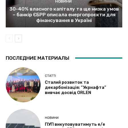
НОВИНИ
30-40% власного капіталу та ще низка умов
– банкір ЄБРР описала енергопроєкти для
фінансування в Україні
ПОСЛЕДНИЕ МАТЕРИАЛЫ
СТАТТІ
Сталий розвиток та
декарбонізація: “Укрнафта”
вивчає досвід ORLEN
НОВИНИ
ПУП викуповуватимуть е/е