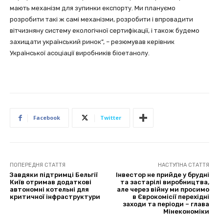
мають механізм для зупинки експорту. Ми плануємо
розробити такі ж самі механізми, розробити і впровадити
вітчизняну систему екологічної сертифікації, і також будемо
захищати український ринок”, – резюмував керівник
Української асоціації виробників біоетанолу.
Facebook
Twitter
ПОПЕРЕДНЯ СТАТТЯ
НАСТУПНА СТАТТЯ
Завдяки підтримці Бельгії
Інвестор не прийде у брудні
Київ отримав додаткові
та застарілі виробництва,
автономні котельні для
але через війну ми просимо
критичної інфраструктури
в Єврокомісії перехідні
заходи та періоди – глава
Мінекономіки