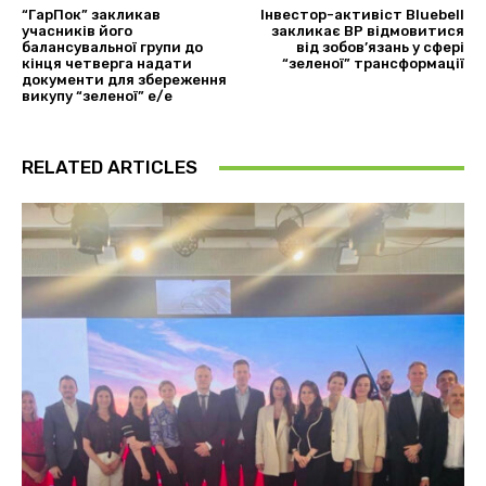
“ГарПок” закликав
Інвестор-активіст Bluebell
учасників його
закликає BP відмовитися
балансувальної групи до
від зобов’язань у сфері
кінця четверга надати
“зеленої” трансформації
документи для збереження
викупу “зеленої” е/е
RELATED ARTICLES