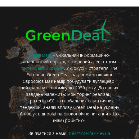
Green Deal
– унікальний інформаційно-
аналітичний портал, створений агентством
"Інтерфакс-Україна"
. У фокусі – стратегія The
European Green Deal, за допомогою якої
Євросоюз має намір побудувати вуглецево-
нейтральну економіку до 2050 року. До наших
завдань належить: моніторинг реалізації
стратегії в ЄС та глобальних кліматичних
тенденцій, аналіз впливу Green Deal на Україну
й пошук відповіді на споконвічне питання «Що
(нам) робити?».
Зв'язатися з нами:
Bes@interfax.kiev.ua