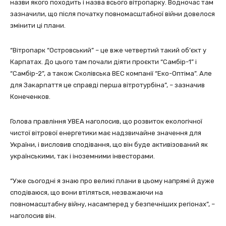
назви якого походить і назва всього вітропарку. Водночас там
зазначили, що після початку повномасштабної війни довелося
змінити ці плани.
“Вітропарк “Островський” – це вже четвертий такий об’єкт у
Карпатах. До цього там почали діяти проєкти “Самбір-1” і
“Самбір-2”, а також Сколівська ВЕС компанії “Еко-Оптіма”. Але
для Закарпаття це справді перша вітротурбіна”, – зазначив
Конеченков.
Голова правління УВЕА наголосив, що розвиток екологічної
чистої вітрової енергетики має надзвичайне значення для
України, і висловив сподівання, що він буде активізований як
українськими, так і іноземними інвесторами.
“Уже сьогодні я знаю про великі плани в цьому напрямі й дуже
сподіваюся, що вони втіляться, незважаючи на
повномасштабну війну, насамперед у безпечніших регіонах”, –
наголосив він.