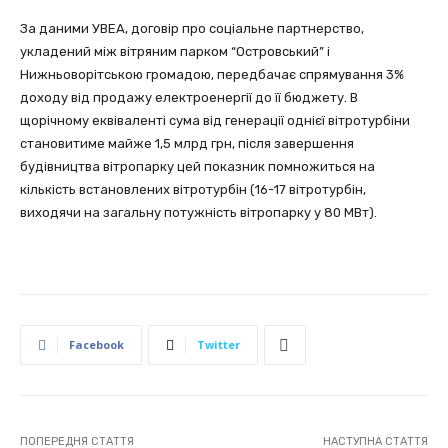
За даними УВЕА, договір про соціальне партнерство,
укладений між вітряним парком “Островський” і
Нижньоворітською громадою, передбачає спрямування 3%
доходу від продажу електроенергії до її бюджету. В
щорічному еквіваленті сума від генерації однієї вітротурбіни
становитиме майже 1,5 млрд грн, після завершення
будівництва вітропарку цей показник помножиться на
кількість встановлених вітротурбін (16-17 вітротурбін,
виходячи на загальну потужність вітропарку у 80 МВт).
Facebook
Twitter
ПОПЕРЕДНЯ СТАТТЯ
НАСТУПНА СТАТТЯ