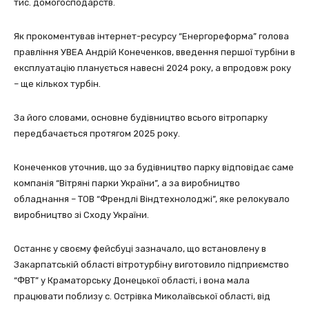
тис. домогосподарств.
Як прокоментував інтернет-ресурсу “Енергореформа” голова
правління УВЕА Андрій Конеченков, введення першої турбіни в
експлуатацію планується навесні 2024 року, а впродовж року
– ще кількох турбін.
За його словами, основне будівництво всього вітропарку
передбачається протягом 2025 року.
Конеченков уточнив, що за будівництво парку відповідає саме
компанія “Вітряні парки України”, а за виробництво
обладнання – ТОВ “Френдлі Віндтехнолоджі”, яке релокувало
виробництво зі Сходу України.
Останнє у своєму фейсбуці зазначало, що встановлену в
Закарпатській області вітротурбіну виготовило підприємство
“ФВТ” у Краматорську Донецької області, і вона мала
працювати поблизу с. Острівка Миколаївської області, від