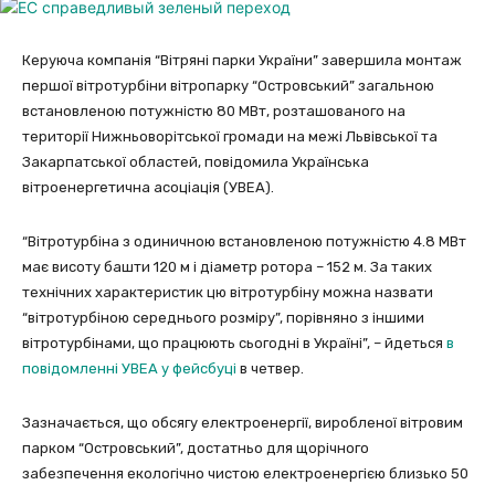
Керуюча компанія “Вітряні парки України” завершила монтаж
першої вітротурбіни вітропарку “Островський” загальною
встановленою потужністю 80 МВт, розташованого на
території Нижньоворітської громади на межі Львівської та
Закарпатської областей, повідомила Українська
вітроенергетична асоціація (УВЕА).
“Вітротурбіна з одиничною встановленою потужністю 4.8 МВт
має висоту башти 120 м і діаметр ротора – 152 м. За таких
технічних характеристик цю вітротурбіну можна назвати
“вітротурбіною середнього розміру”, порівняно з іншими
вітротурбінами, що працюють сьогодні в Україні”, – йдеться
в
повідомленні УВЕА у фейсбуці
в четвер.
Зазначається, що обсягу електроенергії, виробленої вітровим
парком “Островський”, достатньо для щорічного
забезпечення екологічно чистою електроенергією близько 50