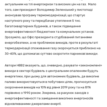
актуальним на тлі енергокризи та високих цін на газ. Мало
того, сам президент Володимир Зеленський у листопаді
анонсував програму термомодернізації, що стартує
наступного року та передбачає утеплення 5 тис.
багатоквартирних будинків, а також підвищення
енергоефективності бюджетних та комунальних установ.
Зрозуміло, що Офіс президента стурбований питаннями
енергобезпеки, а не проблемою викидів, проте в результаті
термодернізації споживання газу скорочується приблизно на
30-40%, що допомагає суттєво скоротити парникові викиди.
Автори НВВ2 вказують, що, очевидно, рахувати «зекономлені»
викиди в секторі будівель з центральним опаленням будуть
енергетики, при цьому для автономних будівель, де викопне
паливо використовується в побутових цілях, прогнозується
скорочення викидів на 10% від рівня 2019 року та на 81%
порівняно з 1990 роком. Зокрема, за рахунок заходів з
енергоефективності та заміщення викопних енергоносіїв
відновлюваними джерелами енергії.