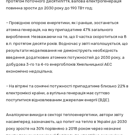
протягом поточного десятиліття, валова електрогенерація
повинна зрости до 2030 року до 190 ТВт∙год;
– Провідною опорою енергетики, як і раніше, зостанеться
атомна генерація, на яку припадатиме 47% загального
вироблення. Незважаючи на те, що її частка скоротиться на 8
в.п. протягом десяти років. Водночас у звіті наголошується, що
результати моделювання не демонструють необхідність
введення додаткових атомних потужностей до 2030 року, а
добудова 3-го та 4-го енергоблоків Хмельницької АЕС
економічно недоцільна;
– На вітряні та сонячні потужності припадатиме близько 22% в
електроміксі країни, а вугільна генерація має суттєво
поступитися відновлюваним джерелам енергії (ВДЕ).
Аналізуючи викиди в секторі теплоенергетики, автори звіту
насамперед зазначають, що попит на тепло в Україні до 2030
року зросте на 30% порівняно з 2018 роком через незначні