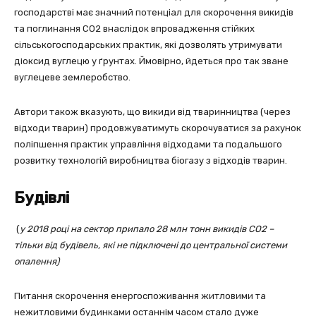
господарстві має значний потенціал для скорочення викидів
та поглинання СО2 внаслідок впровадження стійких
сільськогосподарських практик, які дозволять утримувати
діоксид вуглецю у ґрунтах. Ймовірно, йдеться про так зване
вуглецеве землеробство.
Автори також вказують, що викиди від тваринництва (через
відходи тварин) продовжуватимуть скорочуватися за рахунок
поліпшення практик управління відходами та подальшого
розвитку технологій виробництва біогазу з відходів тварин.
Будівлі
(
у 2018 році на сектор припало 28 млн тонн викидів СО2 –
тільки від будівель, які не підключені до центральної системи
опалення)
Питання скорочення енергоспоживання житловими та
нежитловими будинками останнім часом стало дуже