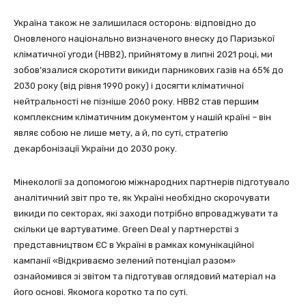
Україна також не залишилася осторонь: відповідно до
Оновленого національно визначеного внеску до Паризької
кліматичної угоди (НВВ2), прийнятому в липні 2021 році, ми
зобов’язалися скоротити викиди парникових газів на 65% до
2030 року (від рівня 1990 року) і досягти кліматичної
нейтральності не пізніше 2060 року. НВВ2 став першим
комплексним кліматичним документом у нашій країні – він
являє собою не лише мету, а й, по суті, стратегію
декарбонізації України до 2030 року.
Мінекології за допомогою міжнародних партнерів підготувало
аналітичний звіт про те, як Україні необхідно скорочувати
викиди по секторах, які заходи потрібно впроваджувати та
скільки це вартуватиме. Green Deal у партнерстві з
представництвом ЄС в Україні в рамках комунікаційної
кампанії «Відкриваємо зелений потенціал разом»
ознайомився зі звітом та підготував оглядовий матеріал на
його основі. Якомога коротко та по суті.