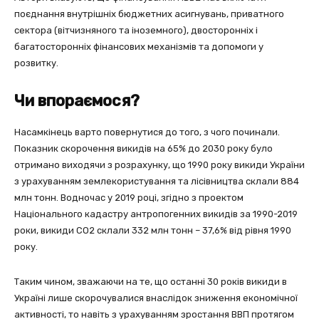
поєднання внутрішніх бюджетних асигнувань, приватного
сектора (вітчизняного та іноземного), двосторонніх і
багатосторонніх фінансових механізмів та допомоги у
розвитку.
Чи впораємося?
Насамкінець варто повернутися до того, з чого починали.
Показник скорочення викидів на 65% до 2030 року було
отримано виходячи з розрахунку, що 1990 року викиди України
з урахуванням землекористування та лісівництва склали 884
млн тонн. Водночас у 2019 році, згідно з проектом
Національного кадастру антропогенних викидів за 1990-2019
роки, викиди CO2 склали 332 млн тонн – 37,6% від рівня 1990
року.
Таким чином, зважаючи на те, що останні 30 років викиди в
Україні лише скорочувалися внаслідок зниження економічної
активності, то навіть з урахуванням зростання ВВП протягом