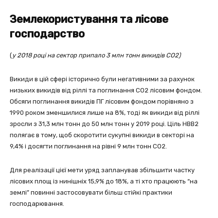
Землекористування та лісове
господарство
(
у 2018 році на сектор припало 3 млн тон
н
викидів СО2)
Викиди в цій сфері історично були негативними за рахунок
низьких викидів від ріллі та поглинання СО2 лісовим фондом.
Обсяги поглинання викидів ПГ лісовим фондом порівняно з
1990 роком зменшилися лише на 8%, тоді як викиди від ріллі
зросли з 31,3 млн тонн до 50 млн тонн у 2019 році. Ціль НВВ2
полягає в тому, щоб скоротити сукупні викиди в секторі на
9,4% і досягти поглинання на рівні 9 млн тонн СО2.
Для реалізації цієї мети уряд запланував збільшити частку
лісових площ із нинішніх 15,9% до 18%, а ті хто працюють “на
землі” повинні застосовувати більш стійкі практики
господарювання.