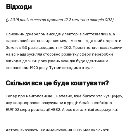
Відходи
(у 2018 році на сектор припало 12,2 млн тонн викидів СО2)
Основним джерелом викидів у секторі є сміттєзвалища, а
парниковий газ, що виділяється, – метан – здатний нагрівати
Землю в 80 разів швидше, ніж СО2. Примітно, що незважаючи
на всі наші зусилля стосовно розвитку сфери переробки
відходів до 2030 року рівень викидів буде ідентичним
показникам 1990 року. Тут ми виходимо в нуль.
Скільки все це буде коштувати?
Тепер про найголовніше… Напевно, вже багато хто чув цифру,
яку неодноразово озвучували в уряді: Україні необхідно
EUR102 млрд реалізації НВВ2. А ось детальніші розрахунки:
Автори вказують, що фінансування НВВ2 має включати