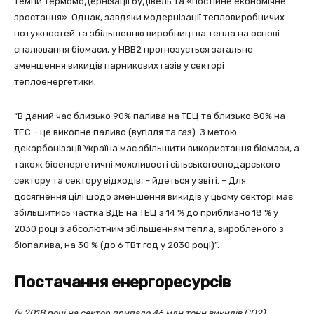
темпи термомодернізації будівель та «постійне економічне
зростання». Однак, завдяки модернізації тепловиробничих
потужностей та збільшенню виробництва тепла на основі
спалювання біомаси, у НВВ2 прогнозується загальне
зменшення викидів парникових газів у секторі
теплоенергетики.
“В даний час близько 90% палива на ТЕЦ та близько 80% на
ТЕС – це викопне паливо (вугілля та газ). З метою
декарбонізації Україна має збільшити використання біомаси, а
також біоенергетичні можливості сільськогосподарського
сектору та сектору відходів, – йдеться у звіті. – Для
досягнення цілі щодо зменшення викидів у цьому секторі має
збільшитись частка ВДЕ на ТЕЦ з 14 % до приблизно 18 % у
2030 році з абсолютним збільшенням тепла, виробленого з
біопалива, на 30 % (до 6 ТВт∙год у 2030 році)”.
Постачання енергоресурсів
(у 2018 році на сектор припало 46 млн тонн викидів СО2)