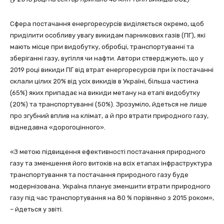
Сфера постачання енергоресурсів виділяється окремо, щоб
приділити особливу увагу викидам парникових газів (ПГ), які
мають місце при видобутку, обробці, транспортуванні та
зберіганні газу, вугілля чи нафти. Автори стверджують, що у
2019 році викиди ПГ від втрат енергоресурсів при їх постачанні
склали цілих 20% від усіх викидів в Україні, більша частина
(65%) яких припадає на викиди метану на етапі видобутку
(20%) та транспортуванні (50%). Зрозуміло, йдеться не лише
про згубний вплив на клімат, а й про втрати природного газу,
віднедавна «дорогоцінного».
«З метою підвищення ефективності постачання природного
газу та зменшення його витоків на всіх етапах інфраструктура
транспортування та постачання природного газу буде
модернізована. Україна планує зменшити втрати природного
газу під час транспортування на 80 % порівняно з 2015 роком»,
– йдеться у звіті.