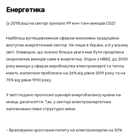
Енергетика
(у 2018 році на сектор припало 99 млн тонн викидів СО2)
Найбільш вуглецевоємною сферою економіки традиційно
виступає енергетичний сектор. Не лише в Україні, а й у всьому
світі. Очевидно, що значно більша увага має бути приділена
скороченню викидів саме в енергетиці. Згідно з НВВ2, до 2030
року викиди у сферах виробництва електроенергії та тепла
мають знизитися приблизно на 26% від рівня 2019 року та на
75% від рівня 1990 року.
У звіті подано прогнозні сценарії енергобалансу країни на
кінець десятиліття. Так, у секторі електроенергетики
заплановані певні структурні зміни.
– Враховуючи зростання попиту на електроенергію на 30%