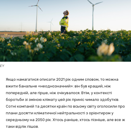
EY
Якщо намагатися описати 2021 рік одним словом, то можна
вжити банальне «неоднозначний»: він був кращий, ніж
попередній, але гірше, ніж очікувалося. Втім, у контексті
боротьби зі зміною клімату цей рік приніс чимало здобутків.
Сотні компаній та десятки країн по всьому світу оголосили про
плани досягти кліматичної нейтральності з орієнтиром у
середньому на 2050 рік. Хтось раніше, хтось пізніше, але все ж
таки відлік пішов.