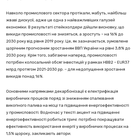
Навколо промислового сектора протікали, мабуть, найбільш
жваві дискусії, адже це одна з найважливіших галузей
економіки. В результаті стейкхолдери дійшли висновку, що
викиди промисловості не знизяться, а зростуть – на 16% до
2030 року від рівня 2019 року. Це, як зазначається, зумовлене
щорічним прогнозним зростанням ВВП України на рівні 3,8% до
2030 року. Крім того, забігаючи наперед, промисловості
потрібен колосальний обсяг інвестицій у рамках НВВ2 – EUR37
млрд протягом 2021-2030 рр. – для недопущення зростання
викидів понад 16%.
Основними напрямками декарбонізації є електрифікація
виробничих процесів поряд зі зниженням спалювання
викопного палива на місці та підвищення енергоефективності
у промисловості. Водночас у тексті акцент на підвищенні
енергоефективності робиться тричі: потрібно покращувати
ефективність використання енергії у виробничих процесах на
1,5% щороку, закликають автори.