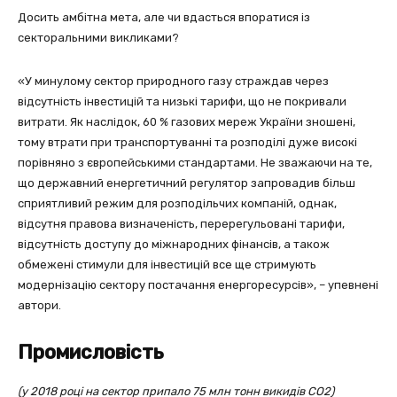
Досить амбітна мета, але чи вдасться впоратися із
секторальними викликами?
«У минулому сектор природного газу страждав через
відсутність інвестицій та низькі тарифи, що не покривали
витрати. Як наслідок, 60 % газових мереж України зношені,
тому втрати при транспортуванні та розподілі дуже високі
порівняно з європейськими стандартами. Не зважаючи на те,
що державний енергетичний регулятор запровадив більш
сприятливий режим для розподільчих компаній, однак,
відсутня правова визначеність, перерегульовані тарифи,
відсутність доступу до міжнародних фінансів, а також
обмежені стимули для інвестицій все ще стримують
модернізацію сектору постачання енергоресурсів», – упевнені
автори.
Промисловість
(у 2018 році на сектор припало 75 млн тонн викидів СО2)