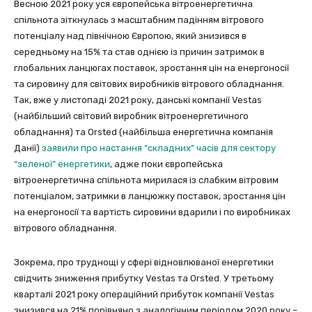
Весною 2021 року уся європейська вітроенергетична
спільнота зіткнулась з масштабним падінням вітрового
потенціалу над північною Європою, який знизився в
середньому на 15% та став однією із причин затримок в
глобальних ланцюгах поставок, зростання цін на енергоносії
та сировину для світових виробників вітрового обладнання.
Так, вже у листопаді 2021 року, данські компанії Vestas
(найбільший світовий виробник вітроенергетичного
обладнання) та Orsted (найбільша енергетична компанія
Данії)
заявили про настання “складних” часів для сектору
“зеленої” енергетики
, адже поки європейська
вітроенергетична спільнота мирилася із слабким вітровим
потенціалом, затримки в ланцюжку поставок, зростання цін
на енергоносії та вартість сировини вдарили і по виробниках
вітрового обладнання.
Зокрема, про труднощі у сфері відновлюваної енергетики
свідчить зниження прибутку Vestas та Orsted. У третьому
кварталі 2021 року операційний прибуток компанії Vestas
знизився на 21% порівняно з аналогічним періодом 2020 року –