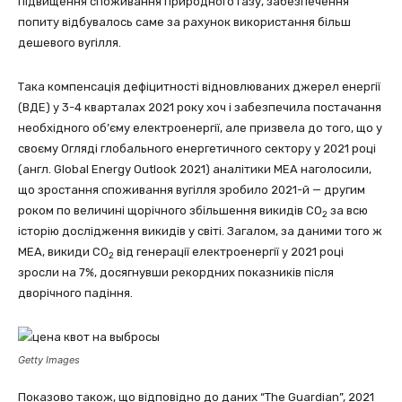
підвищення споживання природного газу, забезпечення
попиту відбувалось саме за рахунок використання більш
дешевого вугілля.
Така компенсація дефіцитності відновлюваних джерел енергії
(ВДЕ) у 3-4 кварталах 2021 року хоч і забезпечила постачання
необхідного об’єму електроенергії, але призвела до того, що у
своєму Огляді глобального енергетичного сектору у 2021 році
(англ. Global Energy Outlook 2021) аналітики МЕА наголосили,
що зростання споживання вугілля зробило 2021-й — другим
роком по величині щорічного збільшення викидів CO
за всю
2
історію дослідження викидів у світі. Загалом, за даними того ж
МЕА, викиди CO
від генерації електроенергії у 2021 році
2
зросли на 7%, досягнувши рекордних показників після
дворічного падіння.
Getty Images
Показово також, що відповідно до даних “The Guardian”, 2021