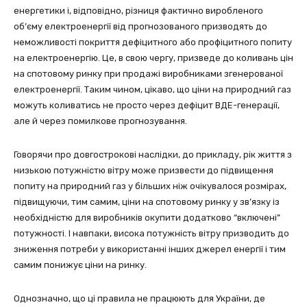
енергетики і, відповідно, різниця фактично виробленого
об’єму електроенергії від прогнозованого призводять до
неможливості покриття дефіцитного або профіцитного попиту
на електроенергію. Це, в свою чергу, призведе до коливань цін
на спотовому ринку при продажі виробниками згенерованої
електроенергії. Таким чином, цікаво, що ціни на природний газ
можуть коливатись не просто через дефіцит ВДЕ-генерації,
але й через помилкове прогнозування.
Говорячи про довгострокові наслідки, до прикладу, рік життя з
низькою потужністю вітру може призвести до підвищення
попиту на природний газ у більших ніж очікувалося розмірах,
підвищуючи, тим самим, ціни на спотовому ринку у зв’язку із
необхідністю для виробників окупити додатково “включені”
потужності. І навпаки, висока потужність вітру призводить до
зниження потреби у використанні інших джерел енергії і тим
самим понижує ціни на ринку.
Однозначно, що ці правила не працюють для України, де