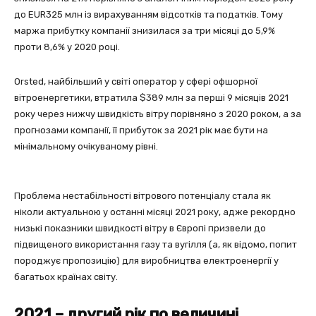
до EUR325 млн із вирахуванням відсотків та податків. Тому
маржа прибутку компанії знизилася за три місяці до 5,9%
проти 8,6% у 2020 році.
Orsted, найбільший у світі оператор у сфері офшорної
вітроенергетики, втратила $389 млн за перші 9 місяців 2021
року через нижчу швидкість вітру порівняно з 2020 роком, а за
прогнозами компанії, її прибуток за 2021 рік має бути на
мінімальному очікуваному рівні.
Проблема нестабільності вітрового потенціалу стала як
ніколи актуальною у останні місяці 2021 року, адже рекордно
низькі показники швидкості вітру в Європі призвели до
підвищеного використання газу та вугілля (а, як відомо, попит
породжує пропозицію) для виробництва електроенергії у
багатьох країнах світу.
2021 – другий рік по величині