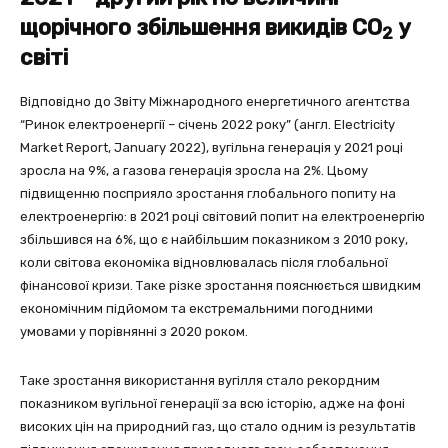
щорічного збільшення викидів CO
у
2
світі
Відповідно до Звіту Міжнародного енергетичного агентства
“Ринок електроенергії – січень 2022 року” (англ. Electricity
Market Report, January 2022), вугільна генерація у 2021 році
зросла на 9%, а газова генерація зросла на 2%. Цьому
підвищенню посприяло зростання глобального попиту на
електроенергію: в 2021 році світовий попит на електроенергію
збільшився на 6%, що є найбільшим показником з 2010 року,
коли світова економіка відновлювалась після глобальної
фінансової кризи. Таке різке зростання пояснюється швидким
економічним підйомом та екстремальними погодними
умовами у порівнянні з 2020 роком.
Таке зростання використання вугілля стало рекордним
показником вугільної генерації за всю історію, адже на фоні
високих цін на природний газ, що стало одним із результатів