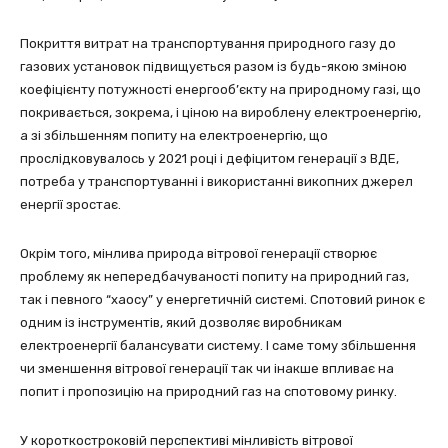
Покриття витрат на транспортування природного газу до
газових установок підвищується разом із будь-якою зміною
коефіцієнту потужності енергооб’єкту на природному газі, що
покривається, зокрема, і ціною на вироблену електроенергію,
а зі збільшенням попиту на електроенергію, що
прослідковувалось у 2021 році і дефіцитом генерації з ВДЕ,
потреба у транспортуванні і використанні викопних джерел
енергії зростає.
Окрім того, мінлива природа вітрової генерації створює
проблему як непередбачуваності попиту на природний газ,
так і певного “хаосу” у енергетичній системі. Спотовий ринок є
одним із інструментів, який дозволяє виробникам
електроенергії балансувати систему. І саме тому збільшення
чи зменшення вітрової генерації так чи інакше впливає на
попит і пропозицію на природний газ на спотовому ринку.
У короткостроковій перспективі мінливість вітрової