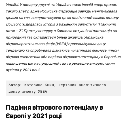
Україні. У випадку другої, то Україна немає ілюзій щодо причин
такого злету, адже Російська Федерація завжди маніпулювала
цінами на газ, використовуючи це як політичний важіль впливу.
До цього ж додалась історія з бажанням запустити “Північний
потік – 2”. Проте у випадку з Європою ситуація зі злетом цін на
природний газ складається більш цікавіше. Українська
вітроенергетична асоціація (УВЕА) проаналізувала дану
тенденцію та спробувала дізнатись, чи впливає якимось чином
вітрова енергетика або падіння вітрового потенціалу в Європі на
підвищення цін на природний газ та рекордне використання
вугілля у 2021 році.
Автор:
 Катерина Книш, керівник аналітичного 
департаменту УВЕА
Падіння вітрового потенціалу в
Європі у 2021 році