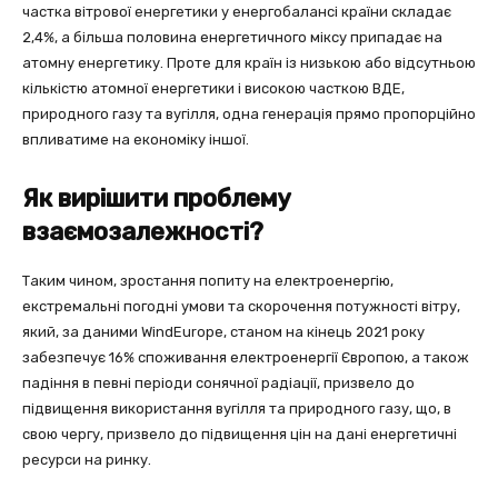
частка вітрової енергетики у енергобалансі країни складає
2,4%, а більша половина енергетичного міксу припадає на
атомну енергетику. Проте для країн із низькою або відсутньою
кількістю атомної енергетики і високою часткою ВДЕ,
природного газу та вугілля, одна генерація прямо пропорційно
впливатиме на економіку іншої.
Як вирішити проблему
взаємозалежності?
Таким чином, зростання попиту на електроенергію,
екстремальні погодні умови та скорочення потужності вітру,
який, за даними WindEurope, станом на кінець 2021 року
забезпечує 16% споживання електроенергії Європою, а також
падіння в певні періоди сонячної радіації, призвело до
підвищення використання вугілля та природного газу, що, в
свою чергу, призвело до підвищення цін на дані енергетичні
ресурси на ринку.