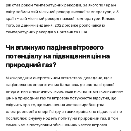
рік став роком температурних рекордів, за якого 107 країн
світу побили свій місячний рекорд високої температури, а 5
країн – свій місячний рекорд низької температури. Більше
того, за даними видання, 2022 рік вже розпочався із
температурних рекордів у Британії та США.
Чи вплинуло падіння вітрового
потенціалу на підвищення цін на
природний газ?
Міжнародним енергетичним агентством доведено, що в
національних енергетичних балансах, де частка вітрової
енергетики є незначною, кореляція між попитом і коливанням
цін на природний газ та вітровою потужністю відсутня, що
свідчить про те, що зменшення частки виробництва
електроенергії з енергії вітру в таких країнах не підсилює і не
послаблює існуючу модель попиту на природний газ. В той
самий час із поступовим збільшенням частки вітрової