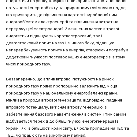
енергетики на ринку, коефіцієнт використання встановленої
потужності енергооб’єкту на природному газі значно падає,
що призводить до підвищення вартості виробленої цим
енергооб’єктом електроенергії та підвищення витрат на
передачу цієї електроенергії. Зменшення частки вітрової
енергетики підвищує як короткостроковий, так і
довгостроковий попит на газ і, з іншого боку, підвищує
непередбачуваність попиту на енергію, створюючи потребу в
додатковій гнучкості поставок інших енергоресурсів, в тому
числі природного газу.
Беззаперечно, що вплив вітрової потужності на ринок
природного газу прямо пропорційно залежить від місця
природного газу у національному енергобалансі країни.
Мінлива природа вітрової генерації та, відповідно, падіння
вітрового потенціалу, витісняє вітрову генерацію із
забезпечення базового навантаження в системі і тим самим
відбувається перехід до більш гнучкої енергогенерації (в
Україні, як і в більшості країн світу, ця роль припадає на ТЕС та
ТЕЦ, які працюють на викопному паливі).