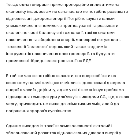
Те, що одна генерація прямо пропорційно впливатиме на
економіку іншої, зовсім не означає, що не потрібно розвивати
відновлювані джерела енергії. Потрібно шукати шляхи
унеможливлення помилок в прогнозуванні та розвивати
екологічно чисті балансуючі технології, такі як системи
накопичення та зберігання енергії, маневрові потужності,
технології “зеленого” водню, який також є одним із
інструментів накопичення електроенергії, та будувати
промислові гібридні електростанції на ВДЕ.
В той же час не потрібно вважати, що енергооб’єкти на
викопному паливі заміщають мінливі відновлювані джерела
енергії в часи їх дефіциту, адже у світі все ж існує проблема
підвищення температури у зв’язку із викидами СО
що, в свою
2,
чергу, призводить не лише до кліматичних змін, але й до
погіршення здоров’я суспільства.
Єдиним виходом із такої взаємозалежності є сталий і
збалансований розвиток відновлюваних джерел енергії у