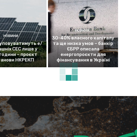
НОВИНИ
НОВИНИ
30-40% власного капіталу
уповуватимуть е/
та ще низка умов – банкір
ашніх СЕС лише у
ЄБРР описала
 години – проєкт
енергопроєкти для
танови НКРЕКП
фінансування в Україні