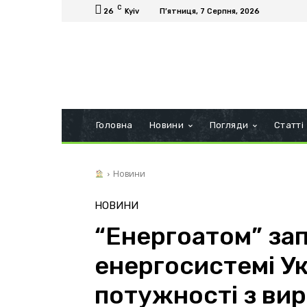
C
26
Kyiv
П’ятниця, 7 Серпня, 2026
Головна
Новини
Погляди
Статті
Новини
НОВИНИ
“Енергоатом” зап
енергосистемі Ук
потужності з ви