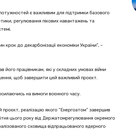
х потужностей є важливим для підтримки базового
етики, регулювання пікових навантажень та
темі.
н крок до декарбонізації економіки України”, –
ав його працівникам, які у складних умовах війни
рішення, щоб завершити цей важливий проєкт.
посилаючись на вимоги воєнного часу.
 проєкт, реалізацію якого “Енергоатом” завершив
квітня цього року від Держатомрегулювання окремого
ралізованого сховища відпрацьованого ядерного