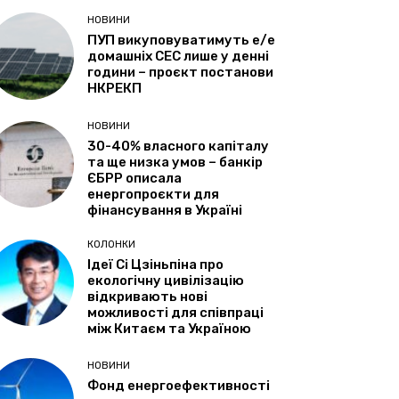
НОВИНИ
ПУП викуповуватимуть е/е
домашніх СЕС лише у денні
години – проєкт постанови
НКРЕКП
НОВИНИ
30-40% власного капіталу
та ще низка умов – банкір
ЄБРР описала
енергопроєкти для
фінансування в Україні
КОЛОНКИ
Ідеї Сі Цзіньпіна про
екологічну цивілізацію
відкривають нові
можливості для співпраці
між Китаєм та Україною
НОВИНИ
Фонд енергоефективності