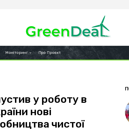
Моніторинг
Про Проєкт
П
устив у роботу в
раїни нові
робництва чистої