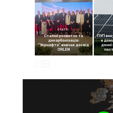
СТАТТІ
Сталий розвиток та
ПУП вик
декарбонізація:
е дом
“Укрнафта” вивчає досвід
денні
ORLEN
пос