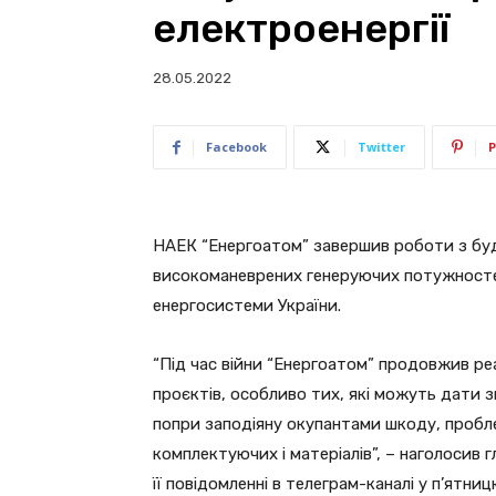
електроенергії
28.05.2022
Facebook
Twitter
P
НАЕК “Енергоатом” завершив роботи з буд
високоманеврених генеруючих потужностей
енергосистеми України.
“Під час війни “Енергоатом” продовжив ре
проєктів, особливо тих, які можуть дати з
попри заподіяну окупантами шкоду, пробл
комплектуючих і матеріалів”, – наголосив г
її повідомленні в телеграм-каналі у п’ятниц