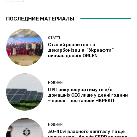
ПОСЛЕДНИЕ МАТЕРИАЛЫ
СТАТТІ
Сталий розвиток та
декарбонізація: “Укрнафта”
вивчає досвід ORLEN
НОВИНИ
ПУП викуповуватимуть е/е
домашніх СЕС лише у денні години
– проєкт постанови НКРЕКП
НОВИНИ
30-40% власного капіталу та ще
низка умов – банкір ЄБРР описала