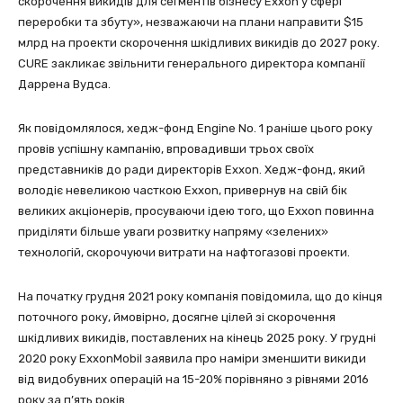
скорочення викидів для сегментів бізнесу Exxon у сфері
переробки та збуту», незважаючи на плани направити $15
млрд на проекти скорочення шкідливих викидів до 2027 року.
CURE закликає звільнити генерального директора компанії
Даррена Вудса.
Як повідомлялося, хедж-фонд Engine No. 1 раніше цього року
провів успішну кампанію, впровадивши трьох своїх
представників до ради директорів Exxon. Хедж-фонд, який
володіє невеликою часткою Exxon, привернув на свій бік
великих акціонерів, просуваючи ідею того, що Exxon повинна
приділяти більше уваги розвитку напряму «зелених»
технологій, скорочуючи витрати на нафтогазові проекти.
На початку грудня 2021 року компанія повідомила, що до кінця
поточного року, ймовірно, досягне цілей зі скорочення
шкідливих викидів, поставлених на кінець 2025 року. У грудні
2020 року ExxonMobil заявила про наміри зменшити викиди
від видобувних операцій на 15-20% порівняно з рівнями 2016
року за п’ять років.