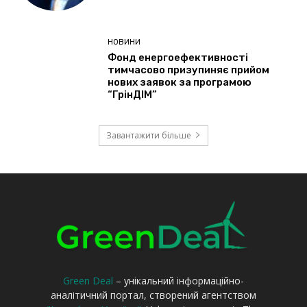
Green Deal
– унікальний інформаційно-
аналітичний портал, створений агентством