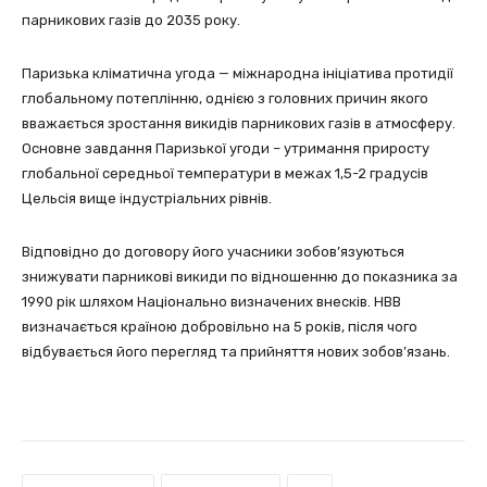
парникових газів до 2035 року.
Паризька кліматична угода — міжнародна ініціатива протидії
глобальному потеплінню, однією з головних причин якого
вважається зростання викидів парникових газів в атмосферу.
Основне завдання Паризької угоди – утримання приросту
глобальної середньої температури в межах 1,5-2 градусів
Цельсія вище індустріальних рівнів.
Відповідно до договору його учасники зобов’язуються
знижувати парникові викиди по відношенню до показника за
1990 рік шляхом Національно визначених внесків. НВВ
визначається країною добровільно на 5 років, після чого
відбувається його перегляд та прийняття нових зобов’язань.