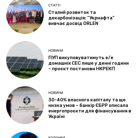
СТАТТІ
Сталий розвиток та
декарбонізація: “Укрнафта”
вивчає досвід ORLEN
НОВИНИ
ПУП викуповуватимуть е/е
домашніх СЕС лише у денні години
– проєкт постанови НКРЕКП
НОВИНИ
30-40% власного капіталу та ще
низка умов – банкір ЄБРР описала
енергопроєкти для фінансування в
Україні
КОЛОНКИ