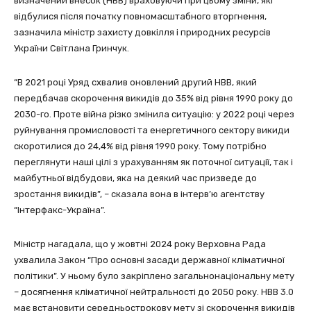
визначений внесок (НВВ) враховуючи при цьому зміни, які
відбулися після початку повномасштабного вторгнення,
зазначила міністр захисту довкілля і природних ресурсів
України Світлана Гринчук.
“В 2021 році Уряд схвалив оновлений другий НВВ, який
передбачав скорочення викидів до 35% від рівня 1990 року до
2030-го. Проте війна різко змінила ситуацію: у 2022 році через
руйнування промисловості та енергетичного сектору викиди
скоротилися до 24,4% від рівня 1990 року. Тому потрібно
переглянути наші цілі з урахуванням як поточної ситуації, так і
майбутньої відбудови, яка на деякий час призведе до
зростання викидів”, – сказала вона в інтерв’ю агентству
“Інтерфакс-Україна”.
Міністр нагадала, що у жовтні 2024 року Верховна Рада
ухвалила Закон “Про основні засади державної кліматичної
політики”. У ньому було закріплено загальнонаціональну мету
– досягнення кліматичної нейтральності до 2050 року. НВВ 3.0
має встановити середньострокову мету зі скорочення викидів